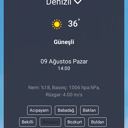
Denizli
°
36
Güneşli
09 Ağustos Pazar
14:00
Nem: %18, Basınç: 1006 hpa hPa,
Rüzgar: 4.00 m/s
Acıpayam
Babadağ
Baklan
Bekilli
Beyağaç
Bozkurt
Buldan