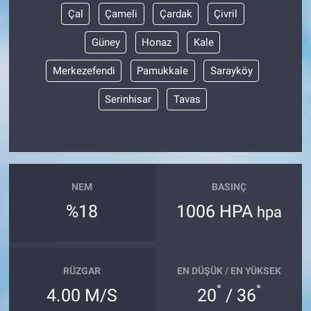
Çal
Çameli
Çardak
Çivril
Güney
Honaz
Kale
Merkezefendi
Pamukkale
Sarayköy
Serinhisar
Tavas
NEM
BASINÇ
%18
1006 HPA
hpa
RÜZGAR
EN DÜŞÜK / EN YÜKSEK
°
°
4.00 M/S
20
/ 36