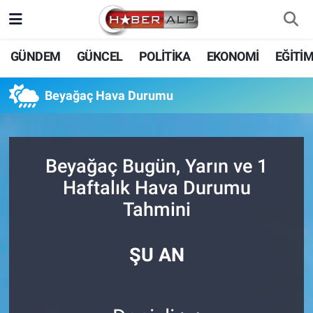
Nöbetçi Eczaneler
GÜNDEM
GÜNCEL
POLİTİKA
EKONOMİ
EĞİTİ
Hava Durumu
Beyağaç Hava Durumu
Trafik Durumu
Süper Lig Puan Durumu ve Fikstür
Beyağaç Bugün, Yarın ve 1
Haftalık Hava Durumu
Tüm Manşetler
Tahmini
Son Dakika Haberleri
ŞU AN
Haber Arşivi