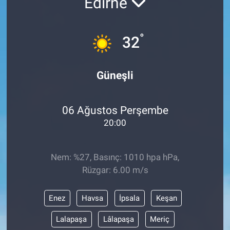
Edirne
°
32
Güneşli
06 Ağustos Perşembe
20:00
Nem: %27, Basınç: 1010 hpa hPa,
Rüzgar: 6.00 m/s
Enez
Havsa
İpsala
Keşan
Lalapaşa
Lâlapaşa
Meriç