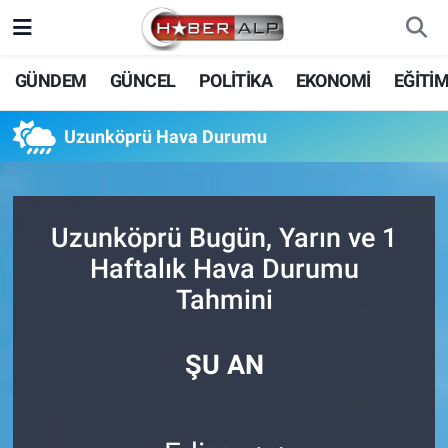
Nöbetçi Eczaneler
GÜNDEM
GÜNCEL
POLİTİKA
EKONOMİ
EĞİTİ
Hava Durumu
Uzunköprü Hava Durumu
Trafik Durumu
Süper Lig Puan Durumu ve Fikstür
Uzunköprü Bugün, Yarın ve 1
Haftalık Hava Durumu
Tüm Manşetler
Tahmini
Son Dakika Haberleri
ŞU AN
Haber Arşivi