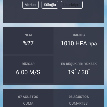
Merkez
Süloğlu
Uzunköprü
NEM
BASINÇ
%27
1010 HPA
hpa
RÜZGAR
EN DÜŞÜK / EN YÜKSEK
°
°
6.00 M/S
19
/ 38
07 AĞUSTOS
08 AĞUSTOS
CUMA
CUMARTESI