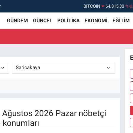
r
BITCOIN
64.815,30
%-0
DOLAR
47,7436
%0.
GÜNDEM
GÜNCEL
POLİTİKA
EKONOMİ
EĞİTİM
EURO
55,2510
%0.
STERLİN
64,4811
%0.
GRAM ALTIN
6660.55
%
E
BİST100
13.779
%-
 Ağustos 2026 Pazar nöbetçi
e konumları