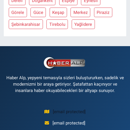
Dereli
Doğankent
Espiye
Eynesil
Görele
Güce
Keşap
Merkez
Piraziz
Şebinkarahisar
Tirebolu
Yağlidere
Haber Alp, yepyeni temasıyla sizleri buluştururken, sadelik ve
modernizmi bir araya getiriyor. Şatafattan kaçınıyor ve
insanlara haber okuyabilecekleri bir altyapı sunuyor.
[email protected]
[email protected]