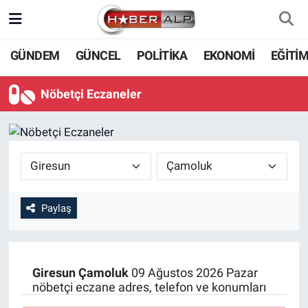
Nöbetçi Eczaneler
GÜNDEM
GÜNCEL
POLİTİKA
EKONOMİ
EĞİTİ
Hava Durumu
Nöbetçi Eczaneler
Trafik Durumu
Süper Lig Puan Durumu ve Fikstür
Tüm Manşetler
Paylaş
Son Dakika Haberleri
Haber Arşivi
Giresun
Çamoluk
09 Ağustos 2026 Pazar
nöbetçi eczane adres, telefon ve konumları