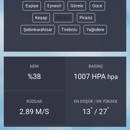
Espiye
Eynesil
Görele
Güce
Keşap
Merkez
Piraziz
Şebinkarahisar
Tirebolu
Yağlıdere
NEM
BASINÇ
%38
1007 HPA
hpa
RÜZGAR
EN DÜŞÜK / EN YÜKSEK
°
°
2.89 M/S
13
/ 27