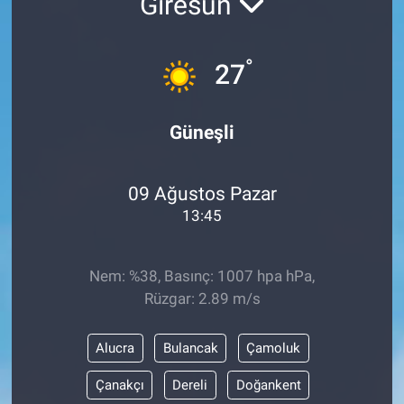
Giresun
°
27
Güneşli
09 Ağustos Pazar
13:45
Nem: %38, Basınç: 1007 hpa hPa,
Rüzgar: 2.89 m/s
Alucra
Bulancak
Çamoluk
Çanakçı
Dereli
Doğankent