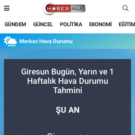
Nöbetçi Eczaneler
GÜNDEM
GÜNCEL
POLİTİKA
EKONOMİ
EĞİTİ
Hava Durumu
Merkez Hava Durumu
Trafik Durumu
Süper Lig Puan Durumu ve Fikstür
Giresun Bugün, Yarın ve 1
Haftalık Hava Durumu
Tüm Manşetler
Tahmini
Son Dakika Haberleri
ŞU AN
Haber Arşivi