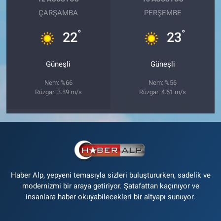
ÇARŞAMBA
PERŞEMBE
°
°
22
23
Güneşli
Güneşli
Nem: %66
Nem: %56
Rüzgar: 3.89 m/s
Rüzgar: 4.61 m/s
Haber Alp, yepyeni temasıyla sizleri buluştururken, sadelik ve
modernizmi bir araya getiriyor. Şatafattan kaçınıyor ve
insanlara haber okuyabilecekleri bir altyapı sunuyor.