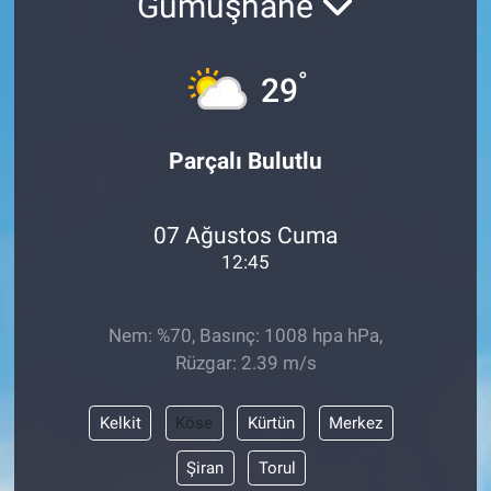
Gümüşhane
°
29
Parçalı Bulutlu
07 Ağustos Cuma
12:45
Nem: %70, Basınç: 1008 hpa hPa,
Rüzgar: 2.39 m/s
Kelkit
Köse
Kürtün
Merkez
Şiran
Torul