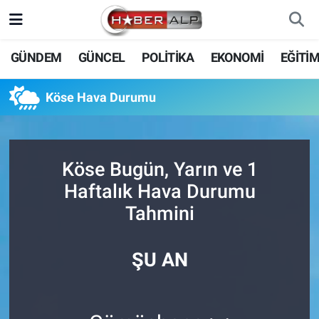
Nöbetçi Eczaneler
GÜNDEM
GÜNCEL
POLİTİKA
EKONOMİ
EĞİTİ
Hava Durumu
Köse Hava Durumu
Trafik Durumu
Süper Lig Puan Durumu ve Fikstür
Köse Bugün, Yarın ve 1
Haftalık Hava Durumu
Tüm Manşetler
Tahmini
Son Dakika Haberleri
ŞU AN
Haber Arşivi