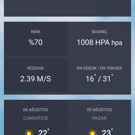
NEM
BASINÇ
%70
1008 HPA
hpa
RÜZGAR
EN DÜŞÜK / EN YÜKSEK
°
°
2.39 M/S
16
/ 31
08 AĞUSTOS
09 AĞUSTOS
CUMARTESI
PAZAR
°
°
22
23