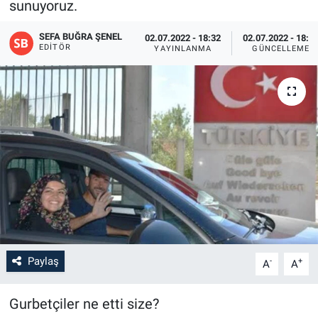
sunuyoruz.
SEFA BUĞRA ŞENEL
02.07.2022 - 18:32
02.07.2022 - 18:3
EDITÖR
YAYINLANMA
GÜNCELLEME
Paylaş
-
+
A
A
Gurbetçiler ne etti size?