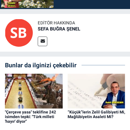
EDITÖR HAKKINDA
SEFA BUĞRA ŞENEL
Bunlar da ilginizi çekebilir
"Çerçeve yasa" teklifine 242
“Küçük”lerin Zelil Galibiyeti Mi,
isimden tepki: "Türk milleti
Mağlûbiyetin Asaleti Mi?
'hayır' diyor"