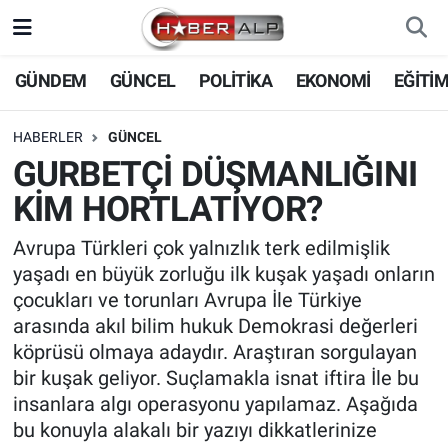
Nöbetçi Eczaneler
GÜNDEM
GÜNCEL
POLİTİKA
EKONOMİ
EĞİTİ
Hava Durumu
HABERLER
GÜNCEL
GURBETÇİ DÜŞMANLIĞINI
Trafik Durumu
KİM HORTLATIYOR?
Süper Lig Puan Durumu ve Fikstür
Avrupa Türkleri çok yalnızlık terk edilmişlik
yaşadı en büyük zorluğu ilk kuşak yaşadı onların
Tüm Manşetler
çocukları ve torunları Avrupa İle Türkiye
arasında akıl bilim hukuk Demokrasi değerleri
Son Dakika Haberleri
köprüsü olmaya adaydır. Araştıran sorgulayan
bir kuşak geliyor. Suçlamakla isnat iftira İle bu
Haber Arşivi
insanlara algı operasyonu yapılamaz. Aşağıda
bu konuyla alakalı bir yazıyı dikkatlerinize