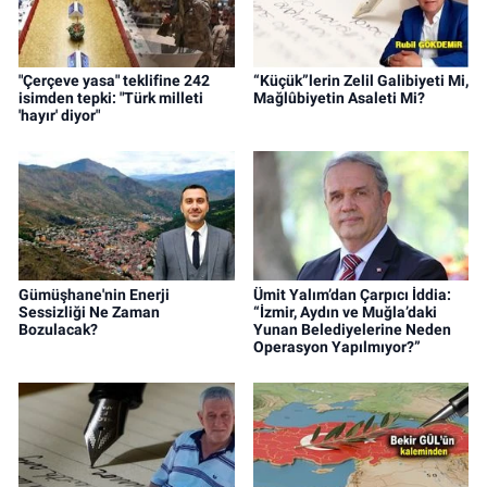
"Çerçeve yasa" teklifine 242
“Küçük”lerin Zelil Galibiyeti Mi,
isimden tepki: "Türk milleti
Mağlûbiyetin Asaleti Mi?
'hayır' diyor"
Gümüşhane'nin Enerji
Ümit Yalım’dan Çarpıcı İddia:
Sessizliği Ne Zaman
“İzmir, Aydın ve Muğla’daki
Bozulacak?
Yunan Belediyelerine Neden
Operasyon Yapılmıyor?”