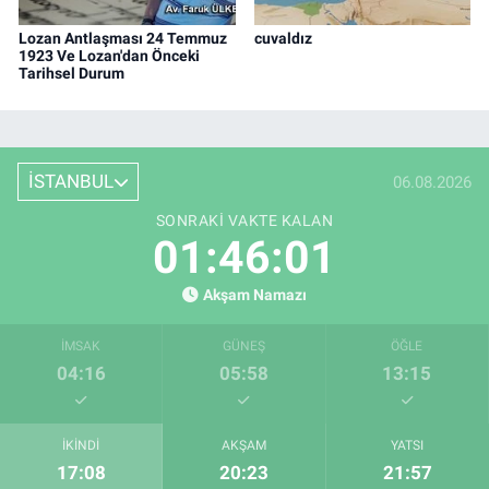
Lozan Antlaşması 24 Temmuz
cuvaldız
1923 Ve Lozan'dan Önceki
Tarihsel Durum
İSTANBUL
06.08.2026
SONRAKI VAKTE KALAN
01:46:00
Akşam Namazı
İMSAK
GÜNEŞ
ÖĞLE
04:16
05:58
13:15
İKINDI
AKŞAM
YATSI
17:08
20:23
21:57