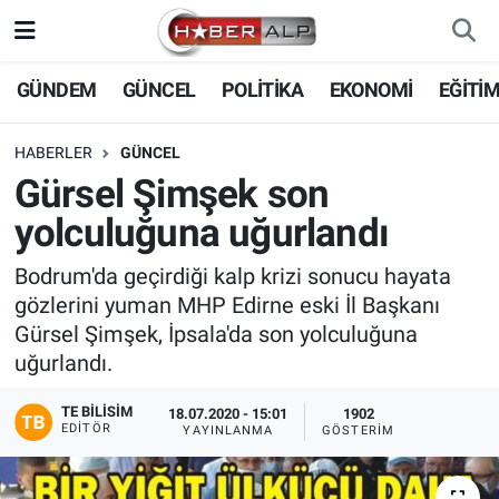
Nöbetçi Eczaneler
GÜNDEM
GÜNCEL
POLİTİKA
EKONOMİ
EĞİTİ
Hava Durumu
HABERLER
GÜNCEL
Gürsel Şimşek son
Trafik Durumu
yolculuğuna uğurlandı
Süper Lig Puan Durumu ve Fikstür
Bodrum'da geçirdiği kalp krizi sonucu hayata
gözlerini yuman MHP Edirne eski İl Başkanı
Tüm Manşetler
Gürsel Şimşek, İpsala'da son yolculuğuna
uğurlandı.
Son Dakika Haberleri
TE BILISIM
18.07.2020 - 15:01
1902
Haber Arşivi
EDITÖR
YAYINLANMA
GÖSTERIM