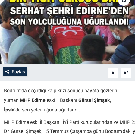
Paylaş
-
+
A
A
Bodrum'da geçirdiği kalp krizi sonucu hayata gözlerini
yuman
MHP Edirne
eski İl Başkanı
Gürsel Şimşek,
İpsla
'da
son yolculuğuna uğurlandı.
MHP Edirne eski İl Başkanı, İYİ Parti kurucularından ve MHP 2
Dr. Gürsel Şimşek, 15 Temmuz Çarşamba günü Bodrum'daki yazl