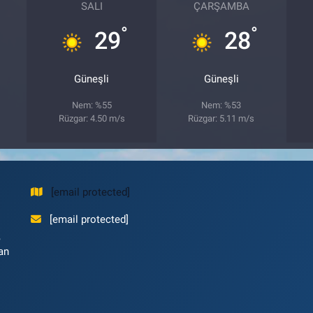
SALI
ÇARŞAMBA
°
°
29
28
Güneşli
Güneşli
Nem: %55
Nem: %53
Rüzgar: 4.50 m/s
Rüzgar: 5.11 m/s
[email protected]
[email protected]
,
an