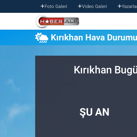
Foto Galeri
Video Galeri
Yazarla
Nöbetçi Eczaneler
Kırıkhan Hava Durum
Hava Durumu
Trafik Durumu
Kırıkhan Bugü
Süper Lig Puan Durumu ve Fikstür
Tüm Manşetler
Son Dakika Haberleri
ŞU AN
Haber Arşivi