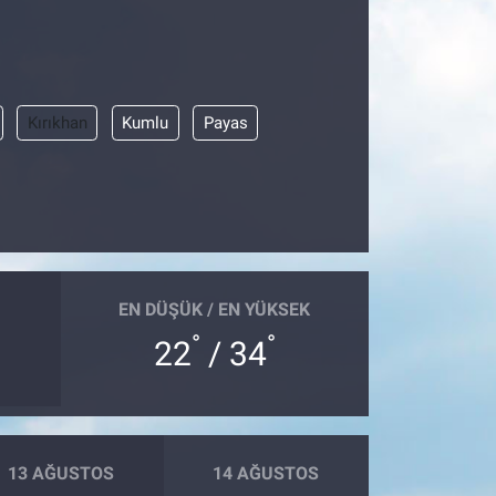
Kırıkhan
Kumlu
Payas
EN DÜŞÜK / EN YÜKSEK
°
°
22
/ 34
13 AĞUSTOS
14 AĞUSTOS