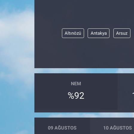
Altınözü
Antakya
Arsuz
NEM
%92
09 AĞUSTOS
10 AĞUSTOS