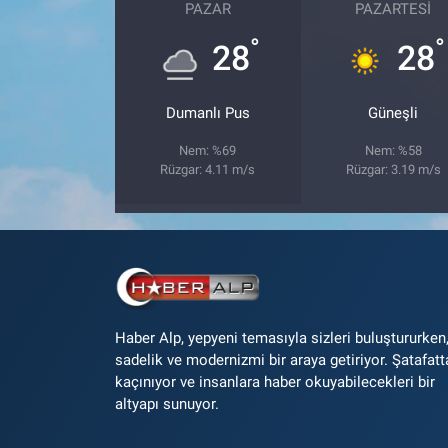
PAZAR
PAZARTESI
°
°
28
28
Dumanlı Pus
Güneşli
Nem: %69
Nem: %58
Rüzgar: 4.11 m/s
Rüzgar: 3.19 m/s
Haber Alp, yepyeni temasıyla sizleri buluştururken
sadelik ve modernizmi bir araya getiriyor. Şatafatt
kaçınıyor ve insanlara haber okuyabilecekleri bir
altyapı sunuyor.