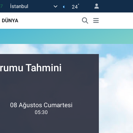
°
İstanbul
87
24
18
DÜNYA
32
38
03
14
Durumu Tahmini
08 Ağustos Cumartesi
05:30