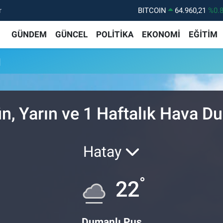
r
BITCOIN
64.960,21
%0.
DOLAR
47,7436
%0.
GÜNDEM
GÜNCEL
POLİTİKA
EKONOMİ
EĞİTİM
EURO
55,2510
%0.
u
STERLİN
64,4811
%0.
GRAM ALTIN
6660.55
%0.
BİST100
13.779
%-
n, Yarın ve 1 Haftalık Hava 
Hatay
°
22
Dumanlı Pus