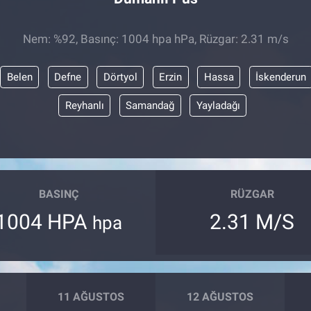
Nem: %92, Basınç: 1004 hpa hPa, Rüzgar: 2.31 m/s
Belen
Defne
Dörtyol
Erzin
Hassa
İskenderun
Reyhanlı
Samandağ
Yayladağı
BASINÇ
RÜZGAR
1004 HPA
2.31 M/S
hpa
11 AĞUSTOS
12 AĞUSTOS