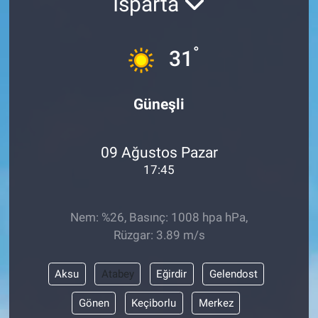
Isparta
°
31
Güneşli
09 Ağustos Pazar
17:45
Nem: %26, Basınç: 1008 hpa hPa,
Rüzgar: 3.89 m/s
Aksu
Atabey
Eğirdir
Gelendost
Gönen
Keçiborlu
Merkez