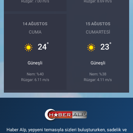
Rüzgar: 7.00 m/s
Rüzgar: 8.69 m/s
14 AĞUSTOS
15 AĞUSTOS
CUMA
CUMARTESI
°
°
24
23
Güneşli
Güneşli
Nem: %40
Nem: %38
Rüzgar: 6.11 m/s
Rüzgar: 4.11 m/s
Haber Alp, yepyeni temasıyla sizleri buluştururken, sadelik ve