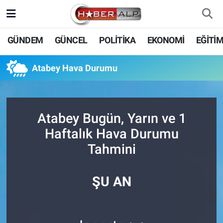
Nöbetçi Eczaneler
GÜNDEM
GÜNCEL
POLİTİKA
EKONOMİ
EĞİTİ
Hava Durumu
Atabey Hava Durumu
Trafik Durumu
Süper Lig Puan Durumu ve Fikstür
Atabey Bugün, Yarın ve 1
Haftalık Hava Durumu
Tüm Manşetler
Tahmini
Son Dakika Haberleri
ŞU AN
Haber Arşivi