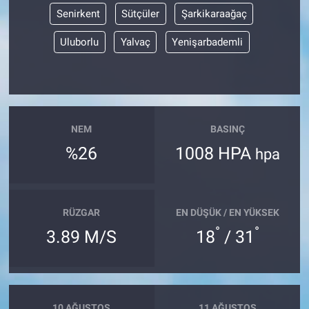
Senirkent
Sütçüler
Şarkikaraağaç
Uluborlu
Yalvaç
Yenişarbademli
NEM
BASINÇ
%26
1008 HPA
hpa
RÜZGAR
EN DÜŞÜK / EN YÜKSEK
°
°
3.89 M/S
18
/ 31
10 AĞUSTOS
11 AĞUSTOS