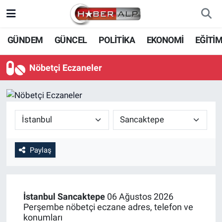
Nöbetçi Eczaneler
GÜNDEM
GÜNCEL
POLİTİKA
EKONOMİ
EĞİTİ
Hava Durumu
Nöbetçi Eczaneler
Trafik Durumu
Süper Lig Puan Durumu ve Fikstür
Tüm Manşetler
Paylaş
Son Dakika Haberleri
Haber Arşivi
İstanbul
Sancaktepe
06 Ağustos 2026
Perşembe nöbetçi eczane adres, telefon ve
konumları