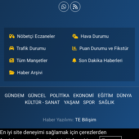
Nöbetçi Eczaneler
Hava Durumu
Trafik Durumu
Puan Durumu ve Fikstür
Tüm Manşetler
Son Dakika Haberleri
Haber Arşivi
GÜNDEM
GÜNCEL
POLİTİKA
EKONOMİ
EĞİTİM
DÜNYA
KÜLTÜR - SANAT
YAŞAM
SPOR
SAĞLIK
Haber Yazılımı:
TE Bilişim
En iyi site deneyimi sağlamak için çerezlerden