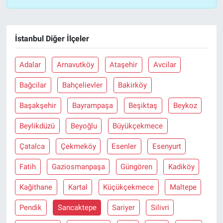
İstanbul Diğer İlçeler
Adalar
Arnavutköy
Ataşehir
Avcilar
Bağcilar
Bahçelievler
Bakirköy
Başakşehir
Bayrampaşa
Beşiktaş
Beykoz
Beylikdüzü
Beyoğlu
Büyükçekmece
Çatalca
Çekmeköy
Esenler
Esenyurt
Fatih
Gaziosmanpaşa
Güngören
Kadiköy
Kağithane
Kartal
Küçükçekmece
Maltepe
Pendik
Sancaktepe
Sariyer
Silivri