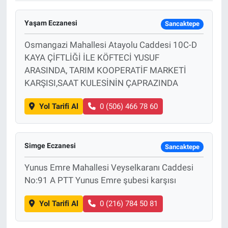
Yaşam Eczanesi
Sancaktepe
Osmangazi Mahallesi Atayolu Caddesi 10C-D
KAYA ÇİFTLİĞİ İLE KÖFTECİ YUSUF
ARASINDA, TARIM KOOPERATİF MARKETİ
KARŞISI,SAAT KULESİNİN ÇAPRAZINDA
Yol Tarifi Al
0 (506) 466 78 60
Simge Eczanesi
Sancaktepe
Yunus Emre Mahallesi Veyselkaranı Caddesi
No:91 A PTT Yunus Emre şubesi karşısı
Yol Tarifi Al
0 (216) 784 50 81