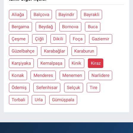
Aliağa
Balçova
Bayindir
Bayrakli
Bergama
Beydağ
Bornova
Buca
Çeşme
Çiğli
Dikili
Foça
Gaziemir
Güzelbahçe
Karabağlar
Karaburun
Karşiyaka
Kemalpaşa
Kinik
Kiraz
Konak
Menderes
Menemen
Narlidere
Ödemiş
Seferihisar
Selçuk
Tire
Torbali
Urla
Gümüşpala