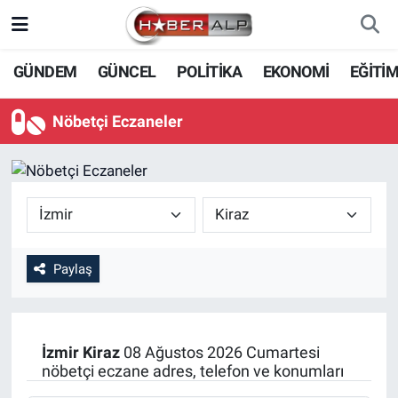
Nöbetçi Eczaneler
GÜNDEM
GÜNCEL
POLİTİKA
EKONOMİ
EĞİTİ
Hava Durumu
Nöbetçi Eczaneler
Trafik Durumu
Süper Lig Puan Durumu ve Fikstür
Tüm Manşetler
Paylaş
Son Dakika Haberleri
Haber Arşivi
İzmir
Kiraz
08 Ağustos 2026 Cumartesi
nöbetçi eczane adres, telefon ve konumları