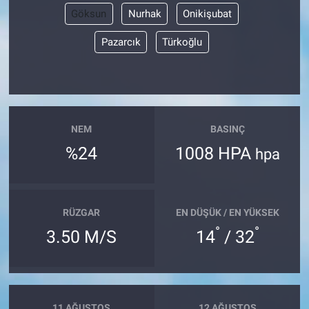
Göksun
Nurhak
Onikişubat
Pazarcık
Türkoğlu
NEM
BASINÇ
%24
1008 HPA
hpa
RÜZGAR
EN DÜŞÜK / EN YÜKSEK
°
°
3.50 M/S
14
/ 32
11 AĞUSTOS
12 AĞUSTOS