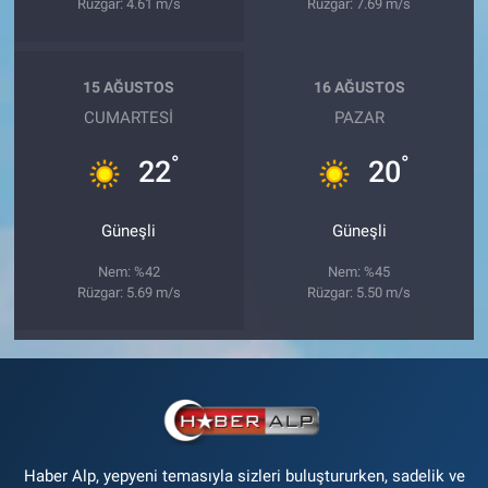
Rüzgar: 4.61 m/s
Rüzgar: 7.69 m/s
15 AĞUSTOS
16 AĞUSTOS
CUMARTESI
PAZAR
°
°
22
20
Güneşli
Güneşli
Nem: %42
Nem: %45
Rüzgar: 5.69 m/s
Rüzgar: 5.50 m/s
Haber Alp, yepyeni temasıyla sizleri buluştururken, sadelik ve