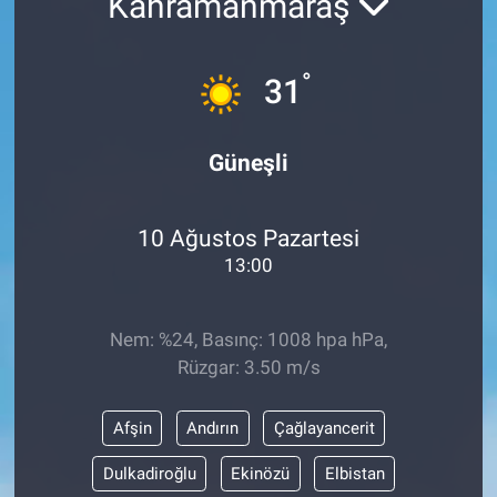
Kahramanmaraş
°
31
Güneşli
10 Ağustos Pazartesi
13:00
Nem: %24, Basınç: 1008 hpa hPa,
Rüzgar: 3.50 m/s
Afşin
Andırın
Çağlayancerit
Dulkadiroğlu
Ekinözü
Elbistan