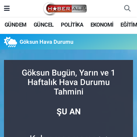
Nöbetçi Eczaneler
GÜNDEM
GÜNCEL
POLİTİKA
EKONOMİ
EĞİTİ
Hava Durumu
Göksun Hava Durumu
Trafik Durumu
Süper Lig Puan Durumu ve Fikstür
Göksun Bugün, Yarın ve 1
Haftalık Hava Durumu
Tüm Manşetler
Tahmini
Son Dakika Haberleri
ŞU AN
Haber Arşivi