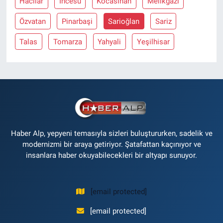
Hacilar
İncesu
Kocasinan
Melikgazi
Özvatan
Pinarbaşi
Sarioğlan
Sariz
Talas
Tomarza
Yahyali
Yeşilhisar
Haber Alp, yepyeni temasıyla sizleri buluştururken, sadelik ve
modernizmi bir araya getiriyor. Şatafattan kaçınıyor ve
insanlara haber okuyabilecekleri bir altyapı sunuyor.
[email protected]
[email protected]