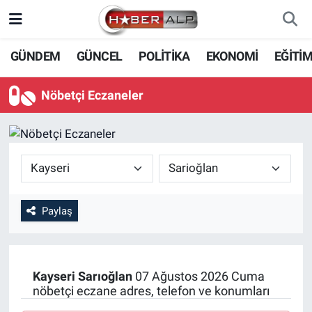
Nöbetçi Eczaneler
GÜNDEM
GÜNCEL
POLİTİKA
EKONOMİ
EĞİTİ
Hava Durumu
Nöbetçi Eczaneler
Trafik Durumu
Süper Lig Puan Durumu ve Fikstür
Tüm Manşetler
Paylaş
Son Dakika Haberleri
Haber Arşivi
Kayseri
Sarıoğlan
07 Ağustos 2026 Cuma
nöbetçi eczane adres, telefon ve konumları