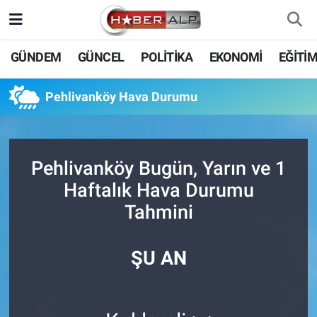
Nöbetçi Eczaneler
GÜNDEM
GÜNCEL
POLİTİKA
EKONOMİ
EĞİTİ
Hava Durumu
Pehlivanköy Hava Durumu
Trafik Durumu
Süper Lig Puan Durumu ve Fikstür
Pehlivanköy Bugün, Yarın ve 1
Haftalık Hava Durumu
Tüm Manşetler
Tahmini
Son Dakika Haberleri
ŞU AN
Haber Arşivi