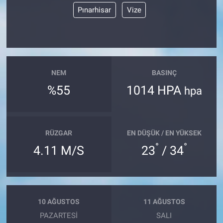
Pınarhisar
Vize
NEM
BASINÇ
%55
1014 HPA
hpa
RÜZGAR
EN DÜŞÜK / EN YÜKSEK
°
°
4.11 M/S
23
/ 34
10 AĞUSTOS
11 AĞUSTOS
PAZARTESI
SALI