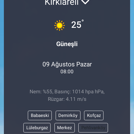
Kırklareli
°
25
Güneşli
09 Ağustos Pazar
08:00
Nem: %55, Basınç: 1014 hpa hPa,
Rüzgar: 4.11 m/s
Babaeski
Demirköy
Kofçaz
Lüleburgaz
Merkez
Pehlivanköy