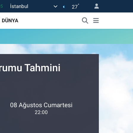
°
İstanbul
35
27
18
DÜNYA
32
38
03
14
urumu Tahmini
08 Ağustos Cumartesi
22:00