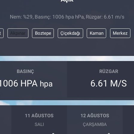
Nem: %29, Basınç: 1006 hpa hPa, Rüzgar: 6.61 m/s
t
Akpınar
Boztepe
Çiçekdağı
Kaman
Merkez
BASINÇ
RÜZGAR
1006 HPA
6.61 M/S
hpa
11 AĞUSTOS
12 AĞUSTOS
SALI
ÇARŞAMBA