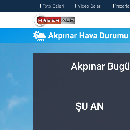
Foto Galeri
Video Galeri
Yazarla
Nöbetçi Eczaneler
Akpınar Hava Durumu
Hava Durumu
Trafik Durumu
Akpınar Bugü
Süper Lig Puan Durumu ve Fikstür
Tüm Manşetler
Son Dakika Haberleri
ŞU AN
Haber Arşivi