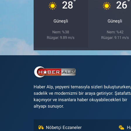
°
°
28
26
Güneşli
Güneşli
Nem: %38
Nem: %42
Rüzgar: 9.89 m/s
Rüzgar: 9.11 m/s
Haber Alp, yepyeni temasıyla sizleri buluştururken
sadelik ve modernizmi bir araya getiriyor. Şatafatt
kaçınıyor ve insanlara haber okuyabilecekleri bir
altyapı sunuyor.
Nöbetçi Eczaneler
H