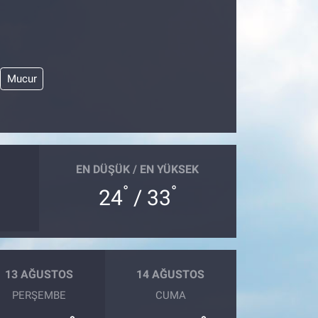
Mucur
EN DÜŞÜK / EN YÜKSEK
°
°
24
/ 33
13 AĞUSTOS
14 AĞUSTOS
PERŞEMBE
CUMA