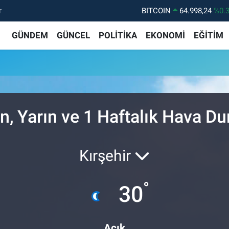
r
BITCOIN
64.998,24
%0.
DOLAR
47,7436
%0.
GÜNDEM
GÜNCEL
POLİTİKA
EKONOMİ
EĞİTİM
EURO
55,2510
%0.
STERLİN
64,4811
%0.
GRAM ALTIN
6660.55
%0.
BİST100
13.779
%-
n, Yarın ve 1 Haftalık Hava D
Kırşehir
°
30
Açık