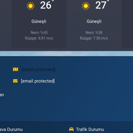
°
°
26
27
Güneşli
Güneşli
Nem: %43
Nem: %38
Rüzgar: 8.81 m/s
Rüzgar: 7.50 m/s
[email protected]
[email protected]
,
an
ava Durumu
Trafik Durumu