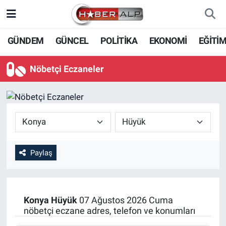
Nöbetçi Eczaneler
GÜNDEM
GÜNCEL
POLİTİKA
EKONOMİ
EĞİTİ
Hava Durumu
Nöbetçi Eczaneler
Trafik Durumu
Süper Lig Puan Durumu ve Fikstür
Tüm Manşetler
Paylaş
Son Dakika Haberleri
Haber Arşivi
Konya
Hüyük
07 Ağustos 2026 Cuma
nöbetçi eczane adres, telefon ve konumları