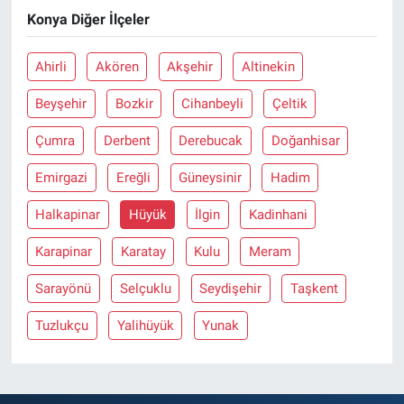
Konya Diğer İlçeler
Ahirli
Akören
Akşehir
Altinekin
Beyşehir
Bozkir
Cihanbeyli
Çeltik
Çumra
Derbent
Derebucak
Doğanhisar
Emirgazi
Ereğli
Güneysinir
Hadim
Halkapinar
Hüyük
İlgin
Kadinhani
Karapinar
Karatay
Kulu
Meram
Sarayönü
Selçuklu
Seydişehir
Taşkent
Tuzlukçu
Yalihüyük
Yunak