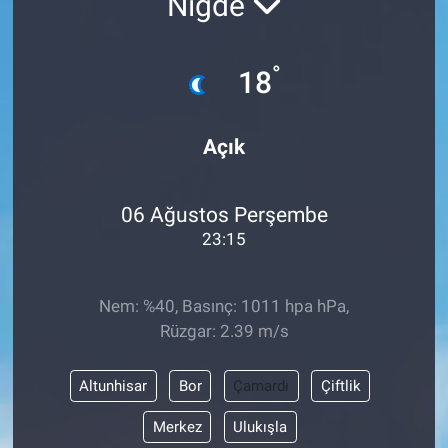
Niğde
°
18
Açık
06 Ağustos Perşembe
23:15
Nem: %40, Basınç: 1011 hpa hPa,
Rüzgar: 2.39 m/s
Altunhisar
Bor
Çamardı
Çiftlik
Merkez
Ulukışla