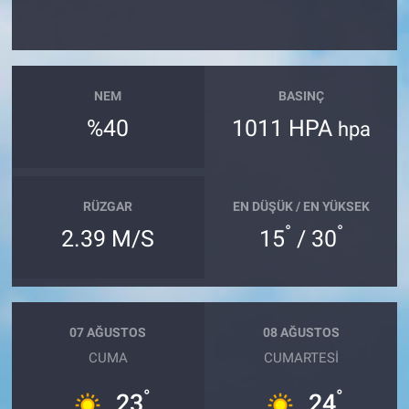
NEM
BASINÇ
%40
1011 HPA
hpa
RÜZGAR
EN DÜŞÜK / EN YÜKSEK
°
°
2.39 M/S
15
/ 30
07 AĞUSTOS
08 AĞUSTOS
CUMA
CUMARTESI
°
°
23
24