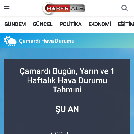
Nöbetçi Eczaneler
GÜNDEM
GÜNCEL
POLİTİKA
EKONOMİ
EĞİTİ
Hava Durumu
Çamardı Hava Durumu
Trafik Durumu
Süper Lig Puan Durumu ve Fikstür
Çamardı Bugün, Yarın ve 1
Haftalık Hava Durumu
Tüm Manşetler
Tahmini
Son Dakika Haberleri
ŞU AN
Haber Arşivi