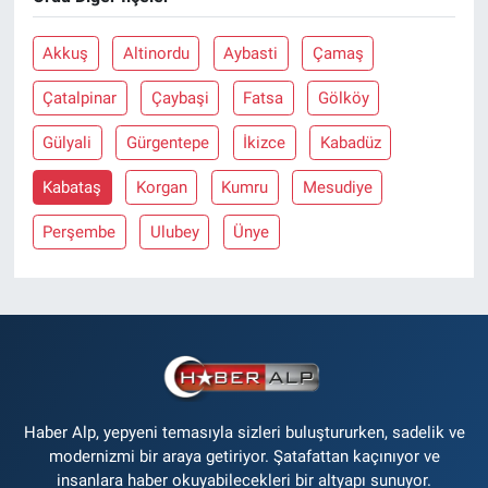
Akkuş
Altinordu
Aybasti
Çamaş
Çatalpinar
Çaybaşi
Fatsa
Gölköy
Gülyali
Gürgentepe
İkizce
Kabadüz
Kabataş
Korgan
Kumru
Mesudiye
Perşembe
Ulubey
Ünye
Haber Alp, yepyeni temasıyla sizleri buluştururken, sadelik ve
modernizmi bir araya getiriyor. Şatafattan kaçınıyor ve
insanlara haber okuyabilecekleri bir altyapı sunuyor.