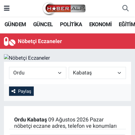
Nöbetçi Eczaneler
GÜNDEM
GÜNCEL
POLİTİKA
EKONOMİ
EĞİTİ
Hava Durumu
Nöbetçi Eczaneler
Trafik Durumu
Süper Lig Puan Durumu ve Fikstür
Tüm Manşetler
Paylaş
Son Dakika Haberleri
Haber Arşivi
Ordu
Kabataş
09 Ağustos 2026 Pazar
nöbetçi eczane adres, telefon ve konumları