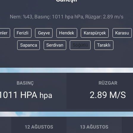
Nem: %43, Basınç: 1011 hpa hPa, Rüzgar: 2.89 m/s
nler
Ferizli
Geyve
Hendek
Karapürçek
Karasu
Sapanca
Serdivan
Söğütlü
Taraklı
BASINÇ
RÜZGAR
1011 HPA
2.89 M/S
hpa
12 AĞUSTOS
13 AĞUSTOS