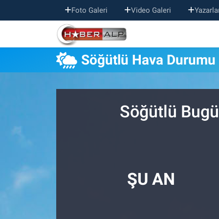
Foto Galeri
Video Galeri
Yazarla
Nöbetçi Eczaneler
Söğütlü Hava Durumu
Hava Durumu
Trafik Durumu
Söğütlü Bugü
Süper Lig Puan Durumu ve Fikstür
Tüm Manşetler
Son Dakika Haberleri
ŞU AN
Haber Arşivi