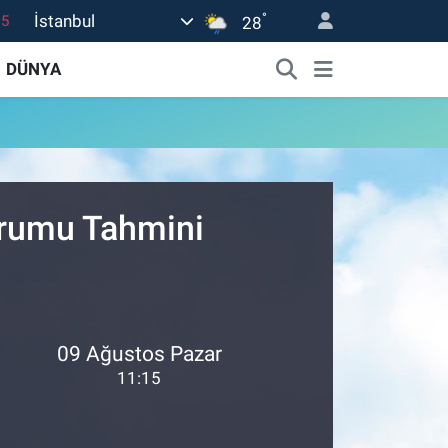
°
İstanbul
15
28
18
DÜNYA
32
38
0
14
urumu Tahmini
09 Ağustos Pazar
11:15