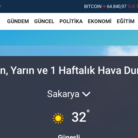
r
BITCOIN
64.840,97
%-0.
DOLAR
47,7436
%0.
GÜNDEM
GÜNCEL
POLİTİKA
EKONOMİ
EĞİTİM
EURO
55,2510
%0.
STERLİN
64,4811
%0.
GRAM ALTIN
6660.55
%
BİST100
13.779
%-
n, Yarın ve 1 Haftalık Hava D
Sakarya
°
32
Güneşli