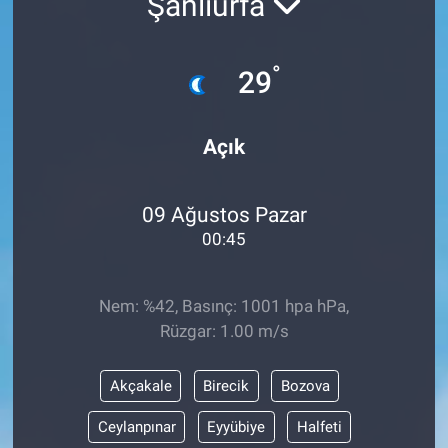
Şanlıurfa
°
29
Açık
09 Ağustos Pazar
00:45
Nem: %42, Basınç: 1001 hpa hPa,
Rüzgar: 1.00 m/s
Akçakale
Birecik
Bozova
Ceylanpınar
Eyyübiye
Halfeti