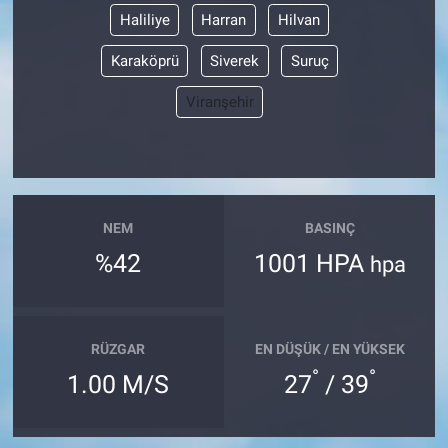
Haliliye
Harran
Hilvan
Karaköprü
Siverek
Suruç
Viranşehir
NEM
BASINÇ
%42
1001 HPA
hpa
RÜZGAR
EN DÜŞÜK / EN YÜKSEK
°
°
1.00 M/S
27
/ 39