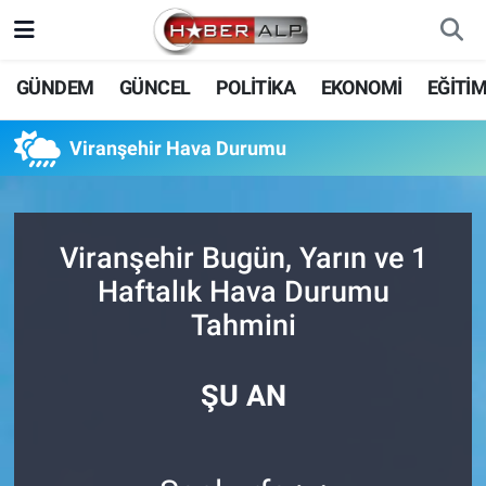
Nöbetçi Eczaneler
GÜNDEM
GÜNCEL
POLİTİKA
EKONOMİ
EĞİTİ
Hava Durumu
Viranşehir Hava Durumu
Trafik Durumu
Süper Lig Puan Durumu ve Fikstür
Viranşehir Bugün, Yarın ve 1
Haftalık Hava Durumu
Tüm Manşetler
Tahmini
Son Dakika Haberleri
ŞU AN
Haber Arşivi