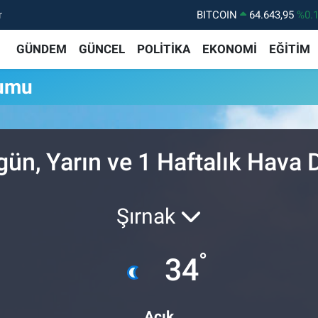
r
BITCOIN
64.643,95
%0.
DOLAR
47,6006
%0.
GÜNDEM
GÜNCEL
POLİTİKA
EKONOMİ
EĞİTİM
EURO
55,0250
%0.
rumu
STERLİN
64,2398
%0
GRAM ALTIN
6513.94
%0.
BİST100
13.799
%7
ün, Yarın ve 1 Haftalık Hava
Şırnak
°
34
Açık