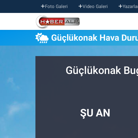
Foto Galeri
Video Galeri
Yazarla
Nöbetçi Eczaneler
Güçlükonak Hava Du
Hava Durumu
Trafik Durumu
Güçlükonak Bug
Süper Lig Puan Durumu ve Fikstür
Tüm Manşetler
Son Dakika Haberleri
ŞU AN
Haber Arşivi