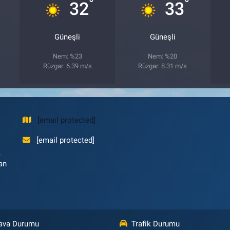
°
°
32
33
Güneşli
Güneşli
Nem: %23
Nem: %20
Rüzgar: 6.39 m/s
Rüzgar: 8.31 m/s
[email protected]
[email protected]
,
an
ava Durumu
Trafik Durumu