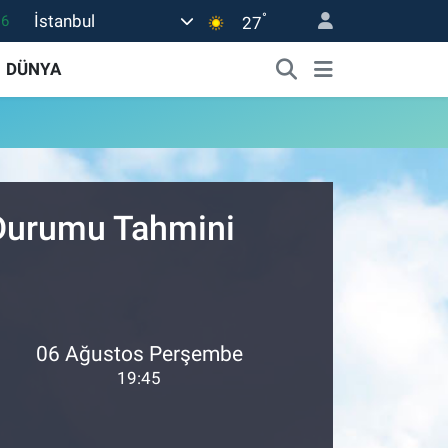
°
İstanbul
16
27
06
DÜNYA
02
.2
32
0
 Durumu Tahmini
06 Ağustos Perşembe
19:45