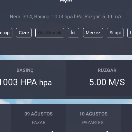
Nem: %14, Basınç: 1003 hpa hPa, Rüzgar: 5.00 m/s
şebap
Cizre
Güçlükonak
İdil
Merkez
Silopi
BASINÇ
RÜZGAR
1003 HPA
5.00 M/S
hpa
09 AĞUSTOS
10 AĞUSTOS
PAZAR
PAZARTESI