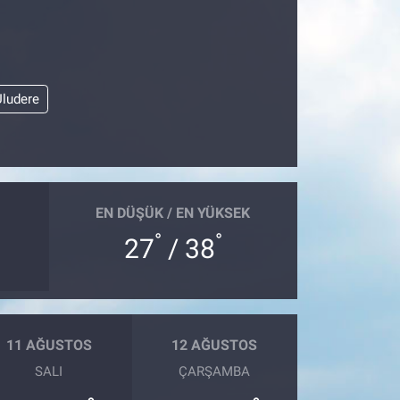
Uludere
EN DÜŞÜK / EN YÜKSEK
°
°
27
/ 38
11 AĞUSTOS
12 AĞUSTOS
SALI
ÇARŞAMBA