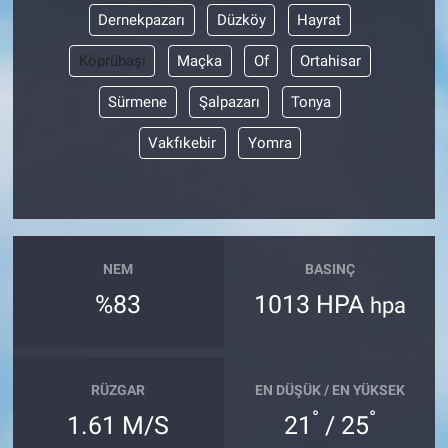
Dernekpazarı
Düzköy
Hayrat
Köprübaşı
Maçka
Of
Ortahisar
Sürmene
Şalpazarı
Tonya
Vakfıkebir
Yomra
NEM
BASINÇ
%83
1013 HPA
hpa
RÜZGAR
EN DÜŞÜK / EN YÜKSEK
°
°
1.61 M/S
21
/ 25