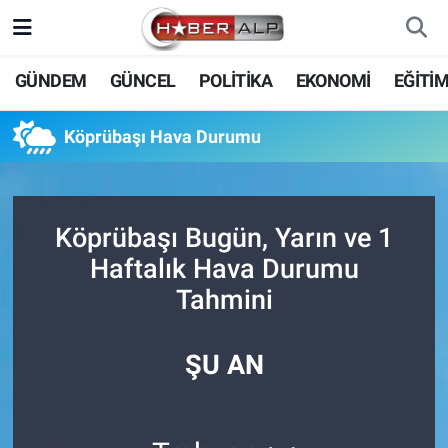
Nöbetçi Eczaneler
GÜNDEM
GÜNCEL
POLİTİKA
EKONOMİ
EĞİTİ
Hava Durumu
Köprübaşı Hava Durumu
Trafik Durumu
Süper Lig Puan Durumu ve Fikstür
Köprübaşı Bugün, Yarın ve 1
Haftalık Hava Durumu
Tüm Manşetler
Tahmini
Son Dakika Haberleri
ŞU AN
Haber Arşivi