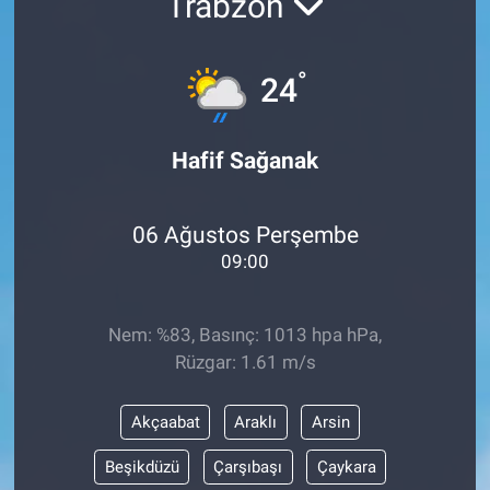
Trabzon
°
24
Hafif Sağanak
06 Ağustos Perşembe
09:00
Nem: %83, Basınç: 1013 hpa hPa,
Rüzgar: 1.61 m/s
Akçaabat
Araklı
Arsin
Beşikdüzü
Çarşıbaşı
Çaykara