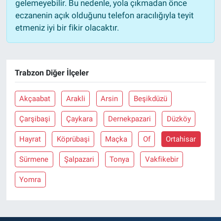
gelemeyebilir. Bu nedenle, yola çıkmadan önce
eczanenin açık olduğunu telefon aracılığıyla teyit
etmeniz iyi bir fikir olacaktır.
Trabzon Diğer İlçeler
Akçaabat
Arakli
Arsin
Beşikdüzü
Çarşibaşi
Çaykara
Dernekpazari
Düzköy
Hayrat
Köprübaşi
Maçka
Of
Ortahisar
Sürmene
Şalpazari
Tonya
Vakfikebir
Yomra