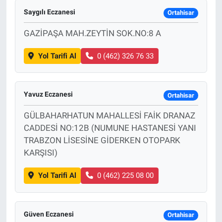
Saygılı Eczanesi
Ortahisar
GAZİPAŞA MAH.ZEYTİN SOK.NO:8 A
Yol Tarifi Al
0 (462) 326 76 33
Yavuz Eczanesi
Ortahisar
GÜLBAHARHATUN MAHALLESİ FAİK DRANAZ
CADDESİ NO:12B (NUMUNE HASTANESİ YANI
TRABZON LİSESİNE GİDERKEN OTOPARK
KARŞISI)
Yol Tarifi Al
0 (462) 225 08 00
Güven Eczanesi
Ortahisar