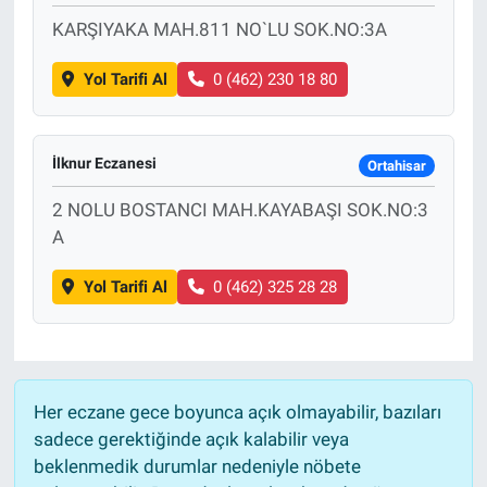
KARŞIYAKA MAH.811 NO`LU SOK.NO:3A
Yol Tarifi Al
0 (462) 230 18 80
İlknur Eczanesi
Ortahisar
2 NOLU BOSTANCI MAH.KAYABAŞI SOK.NO:3
A
Yol Tarifi Al
0 (462) 325 28 28
Her eczane gece boyunca açık olmayabilir, bazıları
sadece gerektiğinde açık kalabilir veya
beklenmedik durumlar nedeniyle nöbete