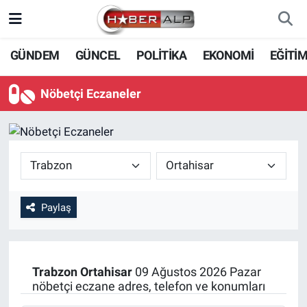
Nöbetçi Eczaneler
GÜNDEM
GÜNCEL
POLİTİKA
EKONOMİ
EĞİTİ
Hava Durumu
Nöbetçi Eczaneler
Trafik Durumu
Süper Lig Puan Durumu ve Fikstür
Tüm Manşetler
Paylaş
Son Dakika Haberleri
Haber Arşivi
Trabzon
Ortahisar
09 Ağustos 2026 Pazar
nöbetçi eczane adres, telefon ve konumları