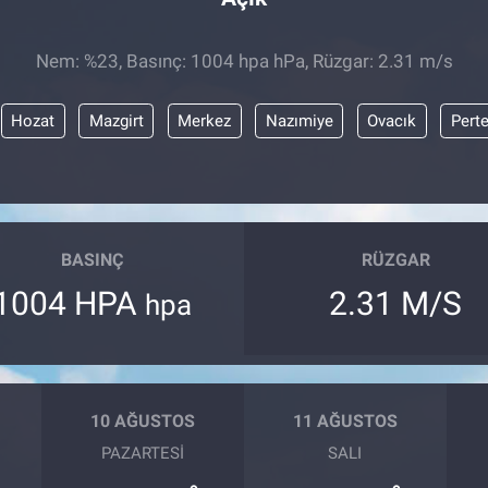
Nem: %23, Basınç: 1004 hpa hPa, Rüzgar: 2.31 m/s
Hozat
Mazgirt
Merkez
Nazımiye
Ovacık
Pert
BASINÇ
RÜZGAR
1004 HPA
2.31 M/S
hpa
10 AĞUSTOS
11 AĞUSTOS
PAZARTESI
SALI