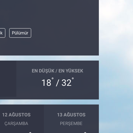
ek
Pülümür
EN DÜŞÜK / EN YÜKSEK
°
°
18
/ 32
12 AĞUSTOS
13 AĞUSTOS
ÇARŞAMBA
PERŞEMBE