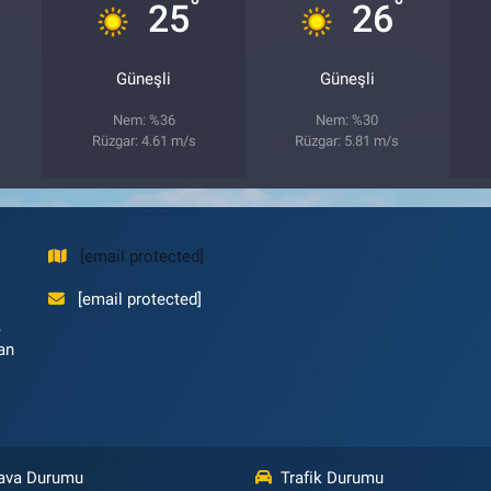
°
°
25
26
Güneşli
Güneşli
Nem: %36
Nem: %30
Rüzgar: 4.61 m/s
Rüzgar: 5.81 m/s
[email protected]
[email protected]
,
an
ava Durumu
Trafik Durumu