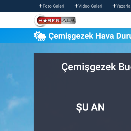
Foto Galeri
Video Galeri
Yazarla
Nöbetçi Eczaneler
Çemişgezek Hava Du
Hava Durumu
Trafik Durumu
Çemişgezek Bug
Süper Lig Puan Durumu ve Fikstür
Tüm Manşetler
Son Dakika Haberleri
ŞU AN
Haber Arşivi