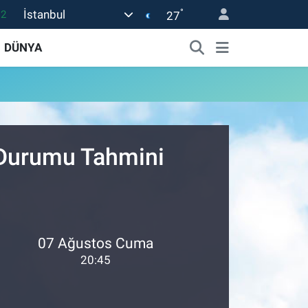
°
İstanbul
.2
27
17
DÜNYA
27
35
59
19
 Durumu Tahmini
07 Ağustos Cuma
20:45