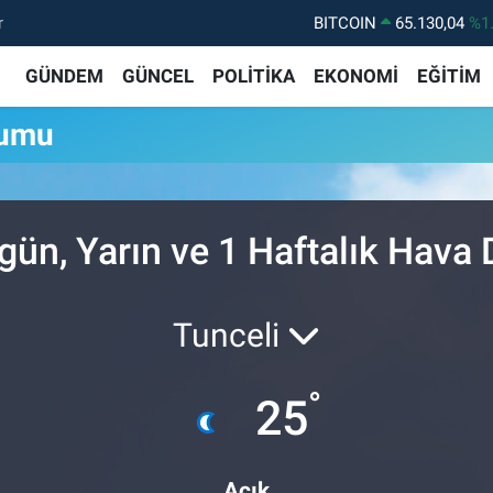
r
BITCOIN
65.130,04
%1
DOLAR
47,7106
%0.
GÜNDEM
GÜNCEL
POLİTİKA
EKONOMİ
EĞİTİM
EURO
55,1652
%0.
rumu
STERLİN
64,4046
%0.
GRAM ALTIN
6648.99
%2.
BİST100
13.773
%-
ün, Yarın ve 1 Haftalık Hava
Tunceli
°
25
Açık