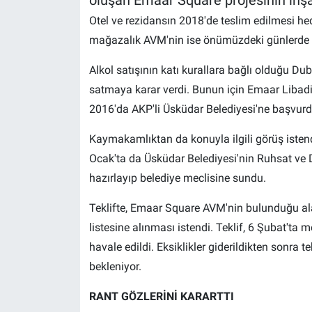
Otel ve rezidansın 2018'de teslim edilmesi h
mağazalık AVM'nin ise önümüzdeki günlerde a
Alkol satışının katı kurallara bağlı olduğu Du
satmaya karar verdi. Bunun için Emaar Libadi
2016'da AKP'li Üsküdar Belediyesi'ne başvurd
Kaymakamlıktan da konuyla ilgili görüş istend
Ocak'ta da Üsküdar Belediyesi'nin Ruhsat ve De
hazırlayıp belediye meclisine sundu.
Teklifte, Emaar Square AVM'nin bulunduğu alan
listesine alınması istendi. Teklif, 6 Şubat'ta
havale edildi. Eksiklikler giderildikten sonr
bekleniyor.
RANT GÖZLERİNİ KARARTTI