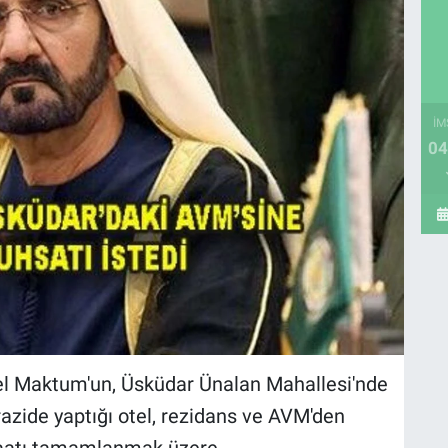
İM
04
l Maktum'un, Üsküdar Ünalan Mahallesi'nde
zide yaptığı otel, rezidans ve AVM'den
şaatı tamamlanmak üzere.