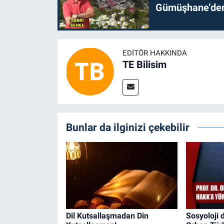
Gümüşhane’den 
EDITÖR HAKKINDA
TE Bilisim
Bunlar da ilginizi çekebilir
Dil Kutsallaşmadan Din
Sosyoloji 