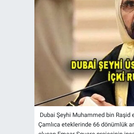
Dubai Şeyhi Muhammed bin Raşid e
Çamlıca eteklerinde 66 dönümlük ara
oluşan Emaar Square projesinin in