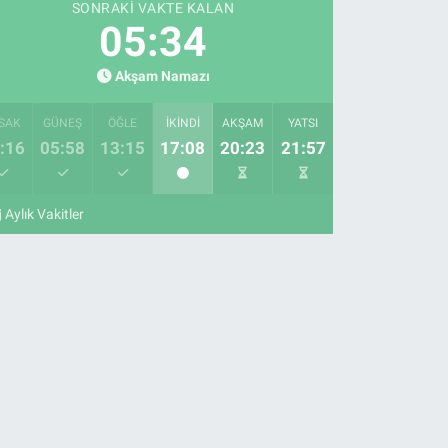
SONRAKI VAKTE KALAN
05:33
Akşam Namazı
SAK
GÜNEŞ
ÖĞLE
İKINDI
AKŞAM
YATSI
:16
05:58
13:15
17:08
20:23
21:57
Aylık Vakitler