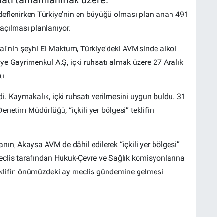
edeflenirken Türkiye'nin en büyüğü olması planlanan 491
çılması planlanıyor.
bai'nin şeyhi El Maktum, Türkiye'deki AVM'sinde alkol
ye Gayrimenkul A.Ş, içki ruhsatı almak üzere 27 Aralık
u.
i. Kaymakalık, içki ruhsatı verilmesini uygun buldu. 31
netim Müdürlüğü, “içkili yer bölgesi” teklifini
ın, Akaysa AVM de dâhil edilerek “içkili yer bölgesi”
 meclis tarafından Hukuk-Çevre ve Sağlık komisyonlarına
a teklifin önümüzdeki ay meclis gündemine gelmesi