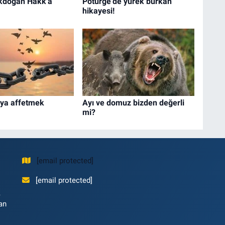
kdoğan Hakk'a
Pötürge’de yürek burkan
hikayesi!
eya affetmek
Ayı ve domuz bizden değerli
mi?
[email protected]
[email protected]
,
an