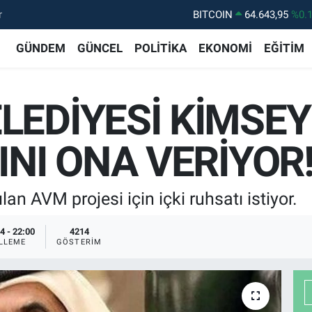
r
DOLAR
47,6006
%0.
EURO
55,0250
%0.
GÜNDEM
GÜNCEL
POLİTİKA
EKONOMİ
EĞİTİM
STERLİN
64,2398
%0
GRAM ALTIN
6500.87
%0.
LEDİYESİ KİMSEY
BİST100
13.799
%7
BITCOIN
64.643,95
%0.
INI ONA VERİYOR
n AVM projesi için içki ruhsatı istiyor.
4 - 22:00
4214
LLEME
GÖSTERIM