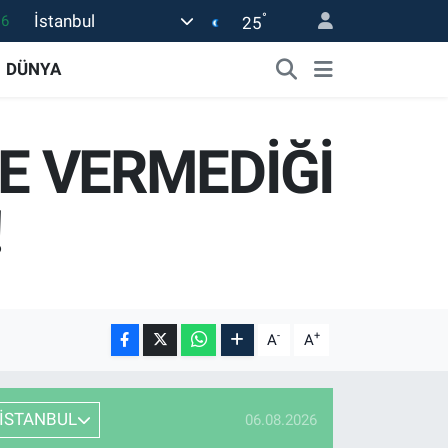
°
İstanbul
06
25
02
DÜNYA
.2
12
E VERMEDİĞİ
0
16
!
-
+
A
A
İSTANBUL
06.08.2026