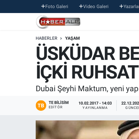
Foto Galeri
Video Galeri
Yazarla
Nöbetçi Eczaneler
HABERLER
YAŞAM
Hava Durumu
ÜSKÜDAR BE
Trafik Durumu
İÇKİ RUHSAT
Süper Lig Puan Durumu ve Fikstür
Tüm Manşetler
Dubai Şeyhi Maktum, yeni yapıla
Son Dakika Haberleri
TE BILISIM
10.02.2017 - 14:03
22.12.202
EDITÖR
YAYINLANMA
GÜNCE
Haber Arşivi