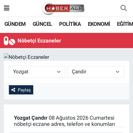
Nöbetçi Eczaneler
GÜNDEM
GÜNCEL
POLİTİKA
EKONOMİ
EĞİTİ
Hava Durumu
Nöbetçi Eczaneler
Trafik Durumu
Süper Lig Puan Durumu ve Fikstür
Tüm Manşetler
Paylaş
Son Dakika Haberleri
Haber Arşivi
Yozgat
Çandır
08 Ağustos 2026 Cumartesi
nöbetçi eczane adres, telefon ve konumları