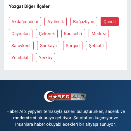
Yozgat Diğer İlçeler
Akdağmadeni
Aydincik
Boğazliyan
Çandir
Çayiralan
Çekerek
Kadişehri
Merkez
Saraykent
Sarikaya
Sorgun
Şefaatli
Yenifakili
Yerköy
Haber Alp, yepyeni temasıyla sizleri buluştururken, sadelik ve
modernizmi bir araya getiriyor. Şatafattan kaçınıyor ve
insanlara haber okuyabilecekleri bir altyapı sunuyor.