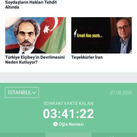
Soydaşların Hakları Tehdit
Altında
Türkiye Elçibey’in Devrilmesini
Teşekkürler İran
Neden Kutluyor?
İSTANBUL
07.08.2026
SONRAKI VAKTE KALAN
03:41:22
Öğle Namazı