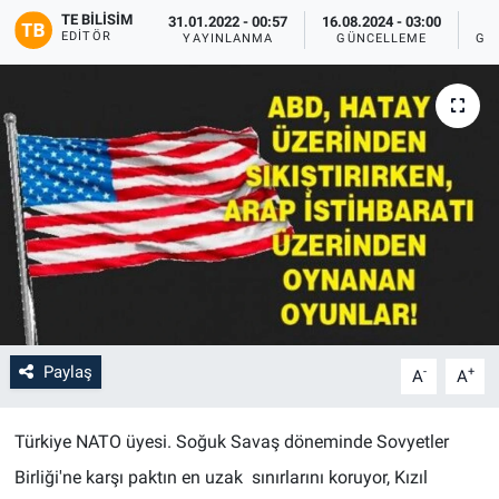
TE BILISIM
31.01.2022 - 00:57
16.08.2024 - 03:00
EDITÖR
YAYINLANMA
GÜNCELLEME
GÖ
Paylaş
-
+
A
A
Türkiye NATO üyesi. Soğuk Savaş döneminde Sovyetler
Birliği'ne karşı paktın en uzak sınırlarını koruyor, Kızıl