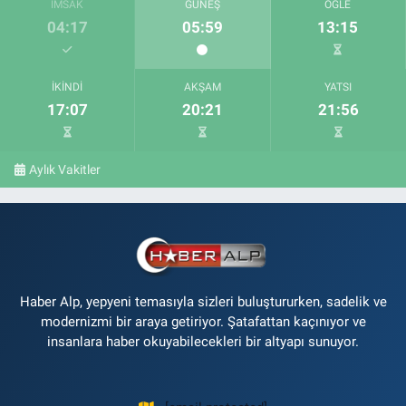
İMSAK
GÜNEŞ
ÖĞLE
04:17
05:59
13:15
İKINDI
AKŞAM
YATSI
17:07
20:21
21:56
Aylık Vakitler
Haber Alp, yepyeni temasıyla sizleri buluştururken, sadelik ve
modernizmi bir araya getiriyor. Şatafattan kaçınıyor ve
insanlara haber okuyabilecekleri bir altyapı sunuyor.