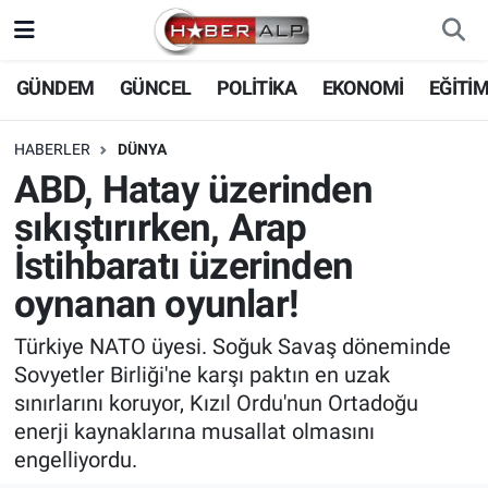
Nöbetçi Eczaneler
GÜNDEM
GÜNCEL
POLİTİKA
EKONOMİ
EĞİTİ
Hava Durumu
HABERLER
DÜNYA
ABD, Hatay üzerinden
Trafik Durumu
sıkıştırırken, Arap
Süper Lig Puan Durumu ve Fikstür
İstihbaratı üzerinden
oynanan oyunlar!
Tüm Manşetler
Türkiye NATO üyesi. Soğuk Savaş döneminde
Son Dakika Haberleri
Sovyetler Birliği'ne karşı paktın en uzak
sınırlarını koruyor, Kızıl Ordu'nun Ortadoğu
Haber Arşivi
enerji kaynaklarına musallat olmasını
engelliyordu.