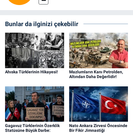
Bunlar da ilginizi çekebilir
Ahıska Türklerinin Hikayesi!
Mazlumların Kanı Petrolden,
Altından Daha Değerlidir!
Gagavuz Türklerinin Özerklik
Nato Ankara Zirvesi Öncesinde
Statüsüne Büyük Darbe:
Bir Fikir Jimnastiği