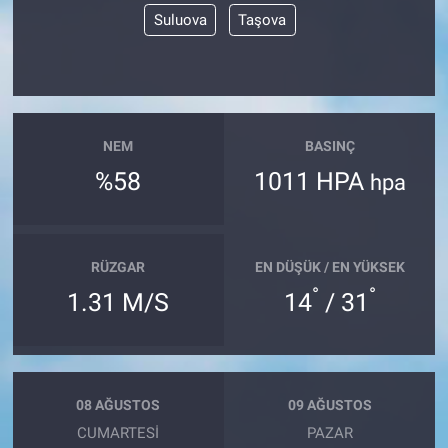
Suluova
Taşova
NEM
BASINÇ
%58
1011 HPA
hpa
RÜZGAR
EN DÜŞÜK / EN YÜKSEK
°
°
1.31 M/S
14
/ 31
08 AĞUSTOS
09 AĞUSTOS
CUMARTESI
PAZAR