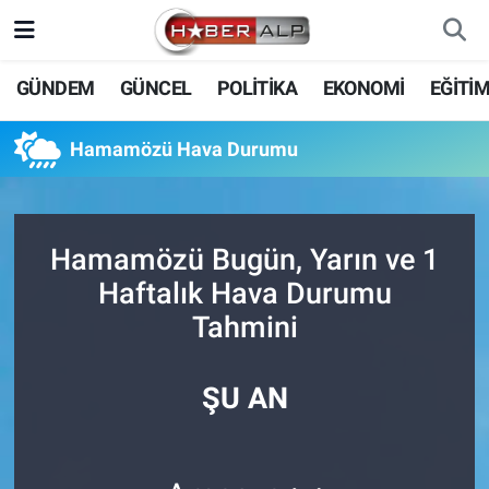
Nöbetçi Eczaneler
GÜNDEM
GÜNCEL
POLİTİKA
EKONOMİ
EĞİTİ
Hava Durumu
Hamamözü Hava Durumu
Trafik Durumu
Süper Lig Puan Durumu ve Fikstür
Hamamözü Bugün, Yarın ve 1
Haftalık Hava Durumu
Tüm Manşetler
Tahmini
Son Dakika Haberleri
ŞU AN
Haber Arşivi