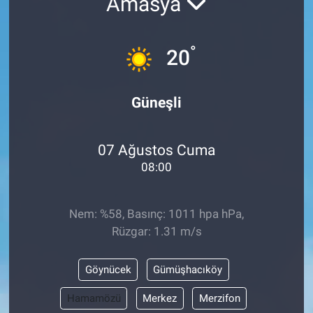
Amasya
°
20
Güneşli
07 Ağustos Cuma
08:00
Nem: %58, Basınç: 1011 hpa hPa,
Rüzgar: 1.31 m/s
Göynücek
Gümüşhacıköy
Hamamözü
Merkez
Merzifon