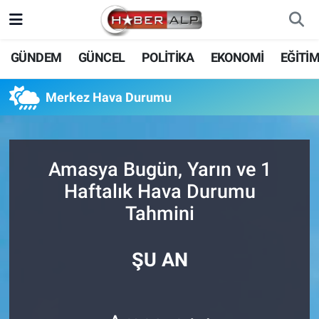
Nöbetçi Eczaneler
GÜNDEM
GÜNCEL
POLİTİKA
EKONOMİ
EĞİTİ
Hava Durumu
Merkez Hava Durumu
Trafik Durumu
Süper Lig Puan Durumu ve Fikstür
Amasya Bugün, Yarın ve 1
Haftalık Hava Durumu
Tüm Manşetler
Tahmini
Son Dakika Haberleri
ŞU AN
Haber Arşivi