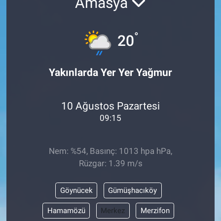
Amasya
°
20
Yakınlarda Yer Yer Yağmur
10 Ağustos Pazartesi
09:15
Nem: %54, Basınç: 1013 hpa hPa,
Rüzgar: 1.39 m/s
Göynücek
Gümüşhacıköy
Hamamözü
Merkez
Merzifon