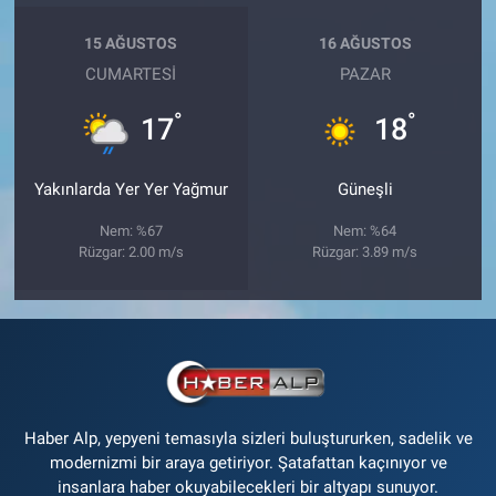
15 AĞUSTOS
16 AĞUSTOS
CUMARTESI
PAZAR
°
°
17
18
Yakınlarda Yer Yer Yağmur
Güneşli
Nem: %67
Nem: %64
Rüzgar: 2.00 m/s
Rüzgar: 3.89 m/s
Haber Alp, yepyeni temasıyla sizleri buluştururken, sadelik ve
modernizmi bir araya getiriyor. Şatafattan kaçınıyor ve
insanlara haber okuyabilecekleri bir altyapı sunuyor.