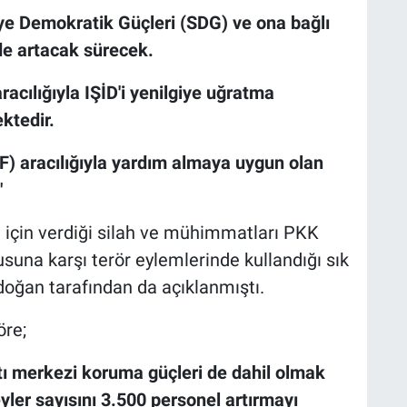
ye Demokratik Güçleri (SDG) ve ona bağlı
de artacak sürecek.
aracılığıyla IŞİD'i yenilgiye uğratma
tedir.
) aracılığıyla yardım almaya uygun olan
"
 için verdiği silah ve mühimmatları PKK
dusuna karşı terör eylemlerinde kullandığı sık
oğan tarafından da açıklanmıştı.
öre;
tı merkezi koruma güçleri de dahil olmak
yler sayısını 3.500 personel artırmayı