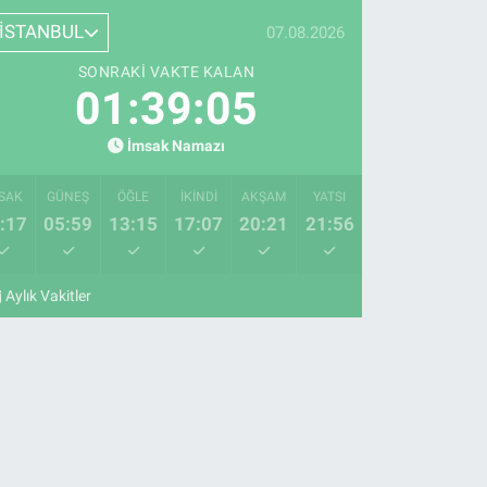
İSTANBUL
07.08.2026
SONRAKI VAKTE KALAN
01:39:04
İmsak Namazı
SAK
GÜNEŞ
ÖĞLE
İKINDI
AKŞAM
YATSI
:17
05:59
13:15
17:07
20:21
21:56
Aylık Vakitler