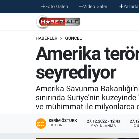
Foto Galeri
Video Galeri
Yazarla
Nöbetçi Eczaneler
HABERLER
GÜNCEL
Hava Durumu
Amerika terör
Trafik Durumu
seyrediyor
Süper Lig Puan Durumu ve Fikstür
Tüm Manşetler
Amerika Savunma Bakanlığı'nın
sınırında Suriye'nin kuzeyinde
Son Dakika Haberleri
ve mühimmat ile milyonlarca do
Haber Arşivi
KERIM ÖZTÜRK
27.12.2022 - 12:43
27.12
EDITÖR
YAYINLANMA
GÜ