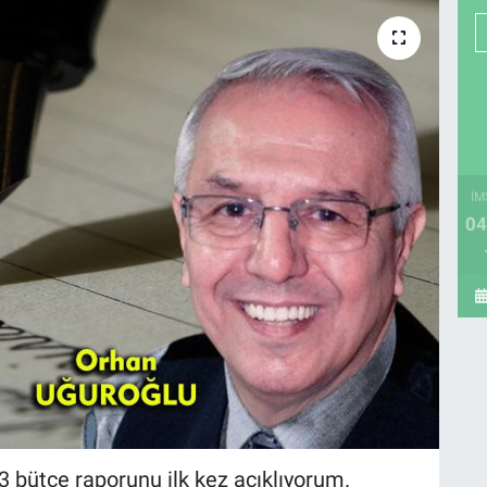
İM
04
 bütçe raporunu ilk kez açıklıyorum.