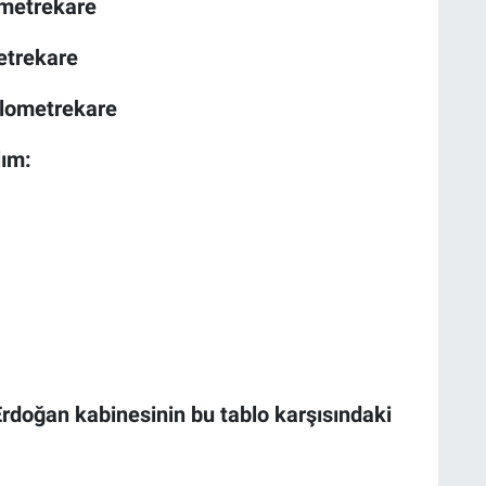
ometrekare
etrekare
ilometrekare
lım:
rdoğan kabinesinin bu tablo karşısındaki