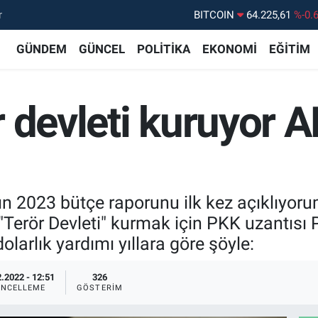
r
DOLAR
47,6704
%
EURO
55,0406
%-0.
GÜNDEM
GÜNCEL
POLİTİKA
EKONOMİ
EĞİTİM
STERLİN
64,2143
%
GRAM ALTIN
6510.40
%0.
 devleti kuruyor AK
BİST100
13.799
%7
 2023 bütçe raporunu ilk kez açıklıyoru
 "Terör Devleti" kurmak için PKK uzantısı
larlık yardımı yıllara göre şöyle:
.2022 - 12:51
326
NCELLEME
GÖSTERIM