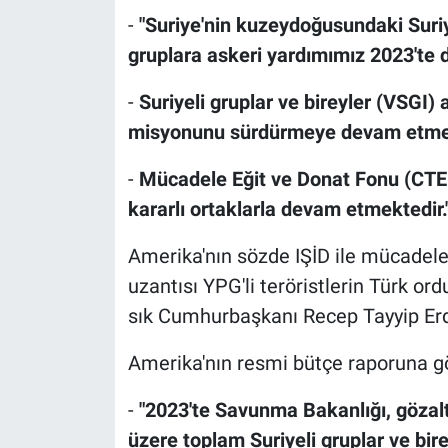
-
"Suriye'nin kuzeydoğusundaki Suri
gruplara askeri yardımımız 2023'te 
-
Suriyeli gruplar ve bireyler (VSGI) 
misyonunu sürdürmeye devam etmek
-
Mücadele Eğit ve Donat Fonu (CTEF
kararlı ortaklarla devam etmektedir.
Amerika'nın sözde IŞİD ile mücadele
uzantısı YPG'li teröristlerin Türk or
sık Cumhurbaşkanı Recep Tayyip Erd
Amerika'nın resmi bütçe raporuna g
-
"2023'te Savunma Bakanlığı, gözal
üzere toplam Suriyeli gruplar ve bire