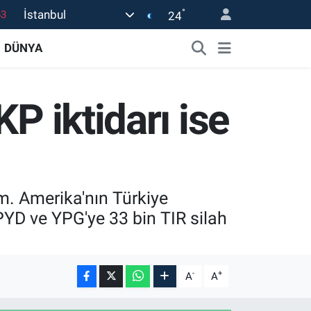
°
İstanbul
24
0
08
DÜNYA
0
45
P iktidarı ise
0
m. Amerika'nın Türkiye
 PYD ve YPG'ye 33 bin TIR silah
-
+
A
A