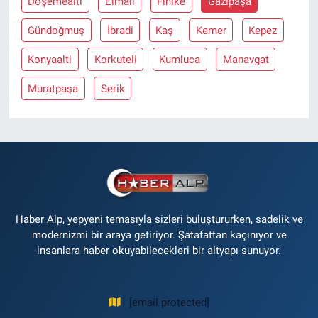
Döşemealti
Elmali
Finike
Gazipaşa
Gündoğmuş
İbradi
Kaş
Kemer
Kepez
Konyaalti
Korkuteli
Kumluca
Manavgat
Muratpaşa
Serik
Haber Alp, yepyeni temasıyla sizleri buluştururken, sadelik ve
modernizmi bir araya getiriyor. Şatafattan kaçınıyor ve
insanlara haber okuyabilecekleri bir altyapı sunuyor.
[email protected]