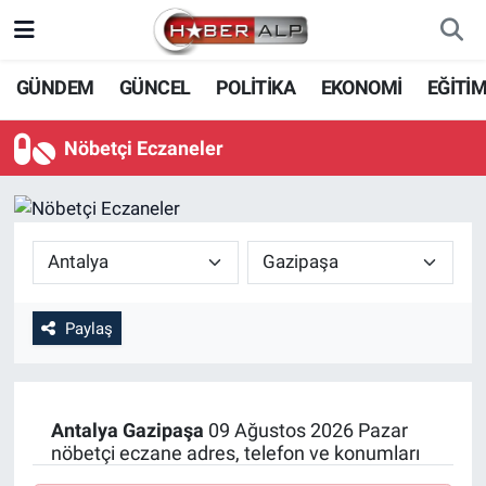
Nöbetçi Eczaneler
GÜNDEM
GÜNCEL
POLİTİKA
EKONOMİ
EĞİTİ
Hava Durumu
Nöbetçi Eczaneler
Trafik Durumu
Süper Lig Puan Durumu ve Fikstür
Tüm Manşetler
Paylaş
Son Dakika Haberleri
Haber Arşivi
Antalya
Gazipaşa
09 Ağustos 2026 Pazar
nöbetçi eczane adres, telefon ve konumları