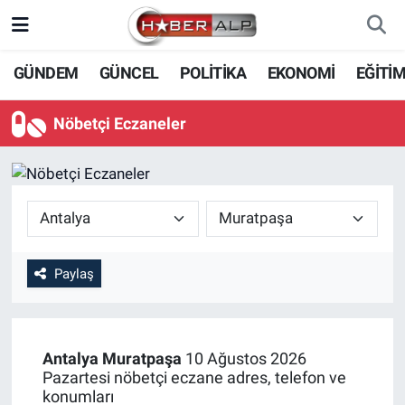
Nöbetçi Eczaneler
GÜNDEM
GÜNCEL
POLİTİKA
EKONOMİ
EĞİTİ
Hava Durumu
Nöbetçi Eczaneler
Trafik Durumu
Süper Lig Puan Durumu ve Fikstür
Tüm Manşetler
Paylaş
Son Dakika Haberleri
Haber Arşivi
Antalya
Muratpaşa
10 Ağustos 2026
Pazartesi nöbetçi eczane adres, telefon ve
konumları