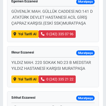
Egemen Eczanesi
Muratpaşa
GÜVENLİK MAH. GÜLLÜK CADDESİ.NO:141 D
.ATATÜRK DEVLET HASTANESİ ACİL GİRİŞ
ÇAPRAZ KARŞISI.(ESKİ SSK)MURATPAŞA
Yol Tarifi Al
0 (242) 335 07 96
Ilknur Eczanesi
Muratpaşa
YILDIZ MAH. 220 SOKAK NO:23 B MEDSTAR
YILDIZ HASTANESİ KARŞISI MURATPAŞA
Yol Tarifi Al
0 (242) 335 21 22
Sıhhat Eczanesi
Muratpaşa