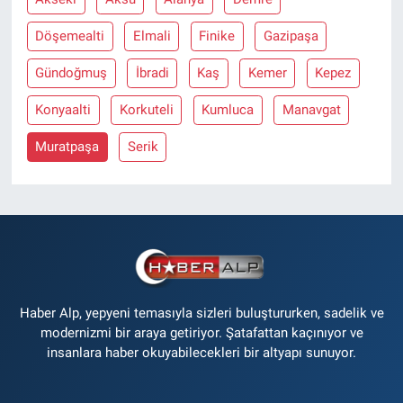
Döşemealti
Elmali
Finike
Gazipaşa
Gündoğmuş
İbradi
Kaş
Kemer
Kepez
Konyaalti
Korkuteli
Kumluca
Manavgat
Muratpaşa
Serik
Haber Alp, yepyeni temasıyla sizleri buluştururken, sadelik ve
modernizmi bir araya getiriyor. Şatafattan kaçınıyor ve
insanlara haber okuyabilecekleri bir altyapı sunuyor.