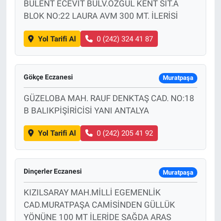
BÜLENT ECEVIT BULV.ÖZGÜL KENT SIT.A
BLOK NO:22 LAURA AVM 300 MT. İLERİSİ
Yol Tarifi Al
0 (242) 324 41 87
Gökçe Eczanesi
Muratpaşa
GÜZELOBA MAH. RAUF DENKTAŞ CAD. NO:18
B BALIKPİŞİRİCİSİ YANI ANTALYA
Yol Tarifi Al
0 (242) 205 41 92
Dinçerler Eczanesi
Muratpaşa
KIZILSARAY MAH.MİLLİ EGEMENLİK
CAD.MURATPAŞA CAMİSİNDEN GÜLLÜK
YÖNÜNE 100 MT İLERİDE SAĞDA ARAS