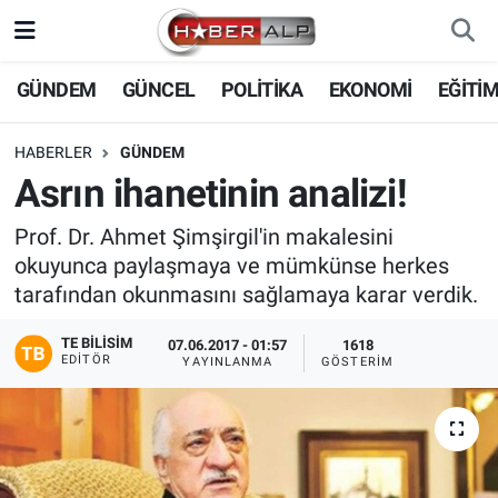
Nöbetçi Eczaneler
GÜNDEM
GÜNCEL
POLİTİKA
EKONOMİ
EĞİTİ
Hava Durumu
HABERLER
GÜNDEM
Asrın ihanetinin analizi!
Trafik Durumu
Prof. Dr. Ahmet Şimşirgil'in makalesini
Süper Lig Puan Durumu ve Fikstür
okuyunca paylaşmaya ve mümkünse herkes
tarafından okunmasını sağlamaya karar verdik.
Tüm Manşetler
TE BILISIM
07.06.2017 - 01:57
1618
EDITÖR
YAYINLANMA
GÖSTERIM
Son Dakika Haberleri
Haber Arşivi