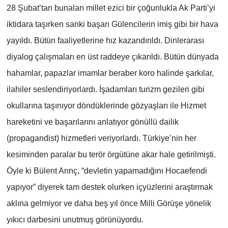
28 Şubat’tan bunalan millet ezici bir çoğunlukla Ak Parti’yi
iktidara taşırken sanki başarı Gülencilerin imiş gibi bir hava
yayıldı. Bütün faaliyetlerine hız kazandırıldı. Dinlerarası
diyalog çalışmaları en üst raddeye çıkarıldı. Bütün dünyada
hahamlar, papazlar imamlar beraber koro halinde şarkılar,
ilahiler seslendiriyorlardı. İşadamları turizm gezileri gibi
okullarına taşınıyor döndüklerinde gözyaşları ile Hizmet
hareketini ve başarılarını anlatıyor gönüllü dailik
(propagandist) hizmetleri veriyorlardı. Türkiye’nin her
kesiminden paralar bu terör örgütüne akar hale getirilmişti.
Öyle ki Bülent Arınç, “devletin yapamadığını Hocaefendi
yapıyor” diyerek tam destek olurken içyüzlerini araştırmak
aklına gelmiyor ve daha beş yıl önce Milli Görüşe yönelik
yıkıcı darbesini unutmuş görünüyordu.