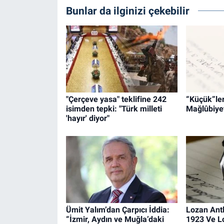
Bunlar da ilginizi çekebilir
"Çerçeve yasa" teklifine 242
“Küçük”leri
isimden tepki: "Türk milleti
Mağlûbiyet
'hayır' diyor"
Ümit Yalım’dan Çarpıcı İddia:
Lozan Ant
“İzmir, Aydın ve Muğla’daki
1923 Ve L