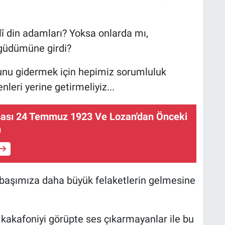
 din adamları? Yoksa onlarda mı,
 güdümüne girdi?
unu gidermek için hepimiz sorumluluk
leri yerine getirmeliyiz...
ası 24 Temmuz 1923 Ve Lozan'dan Önceki
m
başımıza daha büyük felaketlerin gelmesine
 kakafoniyi görüpte ses çıkarmayanlar ile bu