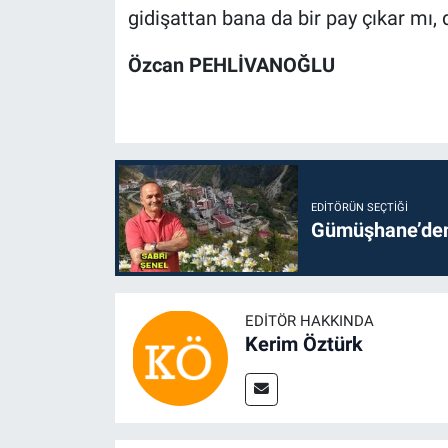
gidişattan bana da bir pay çıkar mı, 
Özcan PEHLİVANOĞLU
EDITÖRÜN SEÇTIĞI
Gümüşhane’den 
EDITÖR HAKKINDA
Kerim Öztürk