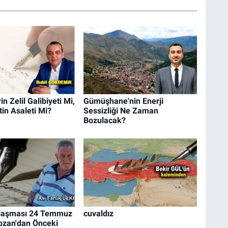
n Zelil Galibiyeti Mi,
Gümüşhane'nin Enerji
in Asaleti Mi?
Sessizliği Ne Zaman
Bozulacak?
laşması 24 Temmuz
cuvaldız
ozan'dan Önceki