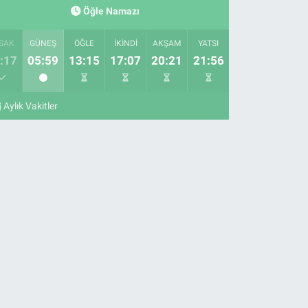
Öğle Namazı
SAK
GÜNEŞ
ÖĞLE
İKINDI
AKŞAM
YATSI
:17
05:59
13:15
17:07
20:21
21:56
Aylık Vakitler