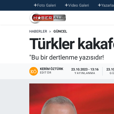
Foto Galeri
Video Galeri
Yazarla
Nöbetçi Eczaneler
HABERLER
GÜNCEL
Hava Durumu
Türkler kakaf
Trafik Durumu
"Bu bir dertlenme yazısıdır!
Süper Lig Puan Durumu ve Fikstür
KERIM ÖZTÜRK
23.10.2023 - 13:16
23.10
Tüm Manşetler
EDITÖR
YAYINLANMA
GÜ
Son Dakika Haberleri
Haber Arşivi