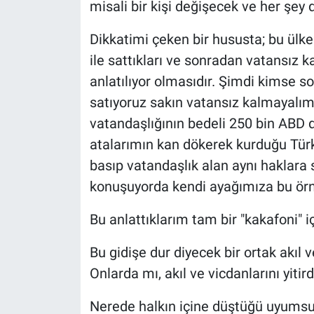
misali bir kişi değişecek ve her şey d
Dikkatimi çeken bir hususta; bu ülked
ile sattıkları ve sonradan vatansız ka
anlatılıyor olmasıdır. Şimdi kimse s
satıyoruz sakın vatansız kalmayalım
vatandaşlığının bedeli 250 bin ABD d
atalarımın kan dökerek kurduğu Türk
basıp vatandaşlık alan aynı haklara sa
konuşuyorda kendi ayağımıza bu örne
Bu anlattıklarım tam bir "kakafoni"
Bu gidişe dur diyecek bir ortak akıl v
Onlarda mı, akıl ve vicdanlarını yitird
Nerede halkın içine düştüğü uyumsuz