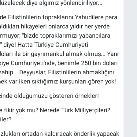
üzelecek diye algımız yönlendiriliyor...
e Filistinlilerin topraklarını Yahudilere para
ldıkları hikayeleri onlarca yıldır her yerde
ormuyor; "bizde topraklarımızı yabancılara
" diye! Hatta Türkiye Cumhuriyeti
oları ile bir gayrımenkul almak olmuş... Yani
iye Cumhuriyeti'nde, benimle 250 bin doları
hip... Deyyuslar, Filistinlilerin ahmaklığını
k var iken sıktığımız kurşunları gören yok!
 içinde olduğumuzu gösteren örnekler!
e fikir yok mu? Nerede Türk Milliyetçileri?
iler?
lukları ortadan kaldıracak önderlik yapacak