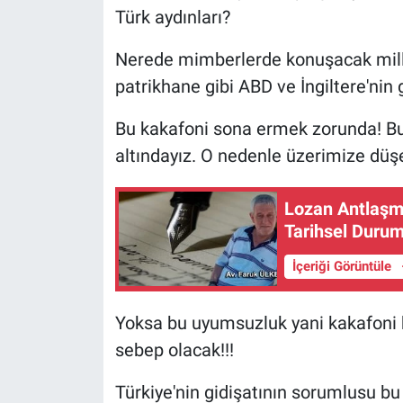
Türk aydınları?
Nerede mimberlerde konuşacak millî
patrikhane gibi ABD ve İngiltere'nin
Bu kakafoni sona ermek zorunda! B
altındayız. O nedenle üzerimize düşen
Lozan Antlaşm
Tarihsel Duru
İçeriği Görüntüle
Yoksa bu uyumsuzluk yani kakafoni 
sebep olacak!!!
Türkiye'nin gidişatının sorumlusu bu