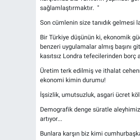
sağlamlaştırmaktır. "
Son cümlenin size tanıdık gelmesi l
Bir Türkiye düşünün ki, ekonomik güc
benzeri uygulamalar almış başını git
kasıtsız Londra tefecilerinden borç a
Üretim terk edilmiş ve ithalat ceh
ekonomi kimin durumu!
İşsizlik, umutsuzluk, asgari ücret köle
Demografik denge süratle aleyhimize 
artıyor...
Bunlara karşın biz kimi cumhurbaşka