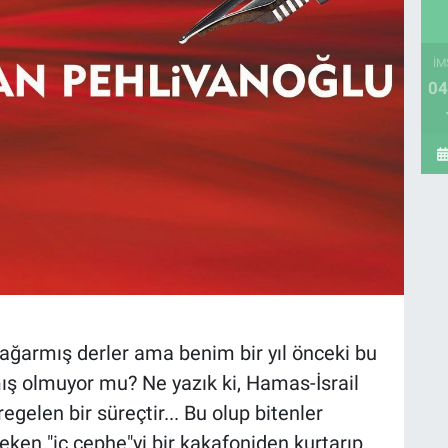
İM
04
yağarmış derler ama benim bir yıl önceki bu
ş olmuyor mu? Ne yazık ki, Hamas-İsrail
regelen bir süreçtir... Bu olup bitenler
eken "iç cephe"yi bir kakafoniden kurtarıp