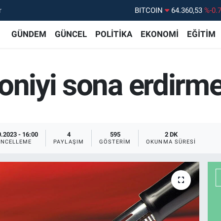
r
DOLAR
47,7069
%0.
GÜNDEM
GÜNCEL
POLİTİKA
EKONOMİ
EĞİTİM
EURO
55,0265
%0.
STERLİN
64,1897
%0.
GRAM ALTIN
6574.81
%1.
oniyi sona erdirmel
BİST100
13.887
%6
.2023 - 16:00
4
595
2 DK
NCELLEME
PAYLAŞIM
GÖSTERIM
OKUNMA SÜRESI