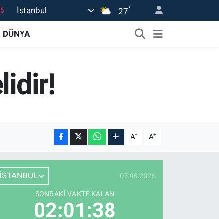
°
İstanbul
27
17
DÜNYA
01
02
44
idir!
4
-
+
A
A
İSTANBUL
07.08.2026
SONRAKI VAKTE KALAN
02:01:37