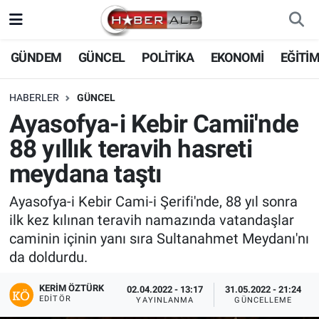
Nöbetçi Eczaneler
GÜNDEM
GÜNCEL
POLİTİKA
EKONOMİ
EĞİTİ
Hava Durumu
HABERLER
GÜNCEL
Ayasofya-i Kebir Camii'nde
Trafik Durumu
88 yıllık teravih hasreti
Süper Lig Puan Durumu ve Fikstür
meydana taştı
Tüm Manşetler
Ayasofya-i Kebir Cami-i Şerifi'nde, 88 yıl sonra
ilk kez kılınan teravih namazında vatandaşlar
Son Dakika Haberleri
caminin içinin yanı sıra Sultanahmet Meydanı'nı
da doldurdu.
Haber Arşivi
KERIM ÖZTÜRK
02.04.2022 - 13:17
31.05.2022 - 21:24
EDITÖR
YAYINLANMA
GÜNCELLEME