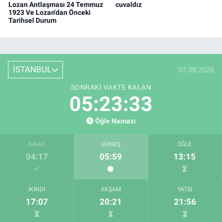
Lozan Antlaşması 24 Temmuz
cuvaldız
1923 Ve Lozan'dan Önceki
Tarihsel Durum
İSTANBUL
07.08.2026
SONRAKI VAKTE KALAN
05:23:32
Öğle Namazı
İMSAK
GÜNEŞ
ÖĞLE
04:17
05:59
13:15
İKINDI
AKŞAM
YATSI
17:07
20:21
21:56