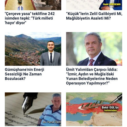
"Çerçeve yasa" teklifine 242
“Küçük”lerin Zelil Galibiyeti Mi,
isimden tepki: "Türk milleti
Mağlûbiyetin Asaleti Mi?
'hayır' diyor"
Gümüşhane'nin Enerji
Ümit Yalım’dan Çarpıcı İddia:
Sessizliği Ne Zaman
“İzmir, Aydın ve Muğla’daki
Bozulacak?
Yunan Belediyelerine Neden
Operasyon Yapılmıyor?”