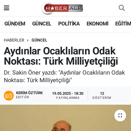
Nöbetçi Eczaneler
GÜNDEM
GÜNCEL
POLİTİKA
EKONOMİ
EĞİTİ
Hava Durumu
HABERLER
GÜNCEL
Aydınlar Ocaklıların Odak
Trafik Durumu
Noktası: Türk Milliyetçiliği
Süper Lig Puan Durumu ve Fikstür
Dr. Sakin Öner yazdı: "Aydınlar Ocaklıların Odak
Noktası: Türk Milliyetçiliği"
Tüm Manşetler
KERIM ÖZTÜRK
19.05.2025 - 18:30
12
Son Dakika Haberleri
EDITÖR
YAYINLANMA
GÖSTERIM
Haber Arşivi