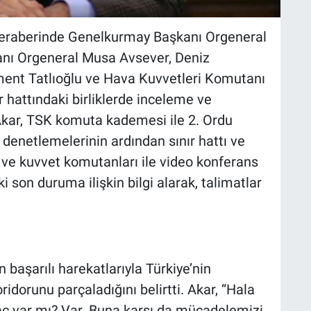
beraberinde Genelkurmay Başkanı Orgeneral
anı Orgeneral Musa Avsever, Deniz
ent Tatlıoğlu ve Hava Kuvvetleri Komutanı
ır hattındaki birliklerde inceleme ve
Akar, TSK komuta kademesi ile 2. Ordu
denetlemelerinin ardından sınır hattı ve
ı ve kuvvet komutanları ile video konferans
i son duruma ilişkin bilgi alarak, talimatlar
 başarılı harekatlarıyla Türkiye’nin
idorunu parçaladığını belirtti. Akar, “Hala
maç var mı? Var. Buna karşı da mücadelemizi