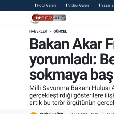
Foto Galeri
Video Galeri
Yazarla
Nöbetçi Eczaneler
HABERLER
GÜNCEL
Hava Durumu
Bakan Akar Fr
Trafik Durumu
yorumladı: Bes
Süper Lig Puan Durumu ve Fikstür
sokmaya baş
Tüm Manşetler
Son Dakika Haberleri
Milli Savunma Bakanı Hulusi Ak
gerçekleştirdiği gösterilere il
Haber Arşivi
artık bu terör örgütünün gerçe