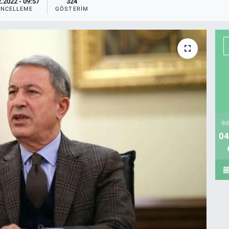
.2022 - 09:57
324
NCELLEME
GÖSTERIM
İM
04