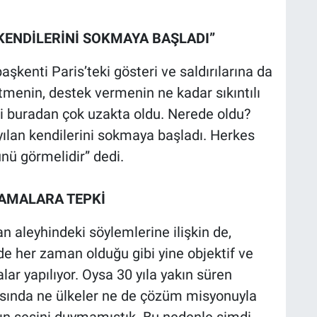
 KENDİLERİNİ SOKMAYA BAŞLADI”
aşkenti Paris’teki gösteri ve saldırılarına da
tmenin, destek vermenin ne kadar sıkıntılı
i buradan çok uzakta oldu. Nerede oldu?
 yılan kendilerini sokmaya başladı. Herkes
nü görmelidir” dedi.
AMALARA TEPKİ
n aleyhindeki söylemlerine ilişkin de,
 her zaman olduğu gibi yine objektif ve
ar yapılıyor. Oysa 30 yıla yakın süren
ında ne ülkeler ne de çözüm misyonuyla
rın sesini duymamıştık. Bu nedenle şimdi