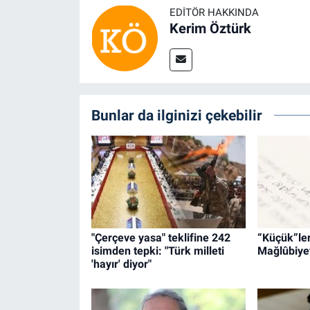
EDITÖR HAKKINDA
Kerim Öztürk
Bunlar da ilginizi çekebilir
"Çerçeve yasa" teklifine 242
“Küçük”leri
isimden tepki: "Türk milleti
Mağlûbiyet
'hayır' diyor"