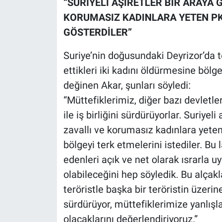
“SURİYELİ AŞİRETLER BİR ARAYA 
KORUMASIZ KADINLARA YETEN PKK
GÖSTERDİLER”
Suriye’nin doğusundaki Deyrizor’da 
ettikleri iki kadını öldürmesine bölg
değinen Akar, şunları söyledi:
“Müttefiklerimiz, diğer bazı devletl
ile iş birliğini sürdürüyorlar. Suriyel
zavallı ve korumasız kadınlara yeten
bölgeyi terk etmelerini istediler. Bu
edenleri açık ve net olarak ısrarla u
olabileceğini hep söyledik. Bu alçaklarl
teröristle başka bir teröristin üzeri
sürdürüyor, müttefiklerimize yanlışl
olacaklarını değerlendiriyoruz.”