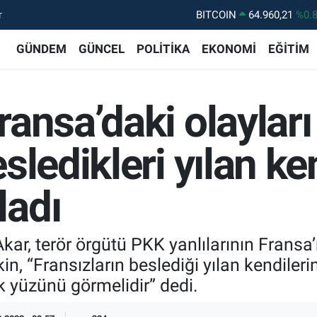
r
DOLAR
47,7436
%0.
EURO
55,2510
%0.
GÜNDEM
GÜNCEL
POLİTİKA
EKONOMİ
EĞİTİM
STERLİN
64,4811
%0.
GRAM ALTIN
6660.55
%0.
ansa’daki olayları
BİST100
13.779
%-
BITCOIN
64.960,21
%0.
ledikleri yılan ken
ladı
ar, terör örgütü PKK yanlılarının Fransa’
işkin, “Fransızların beslediği yılan kendil
k yüzünü görmelidir” dedi.