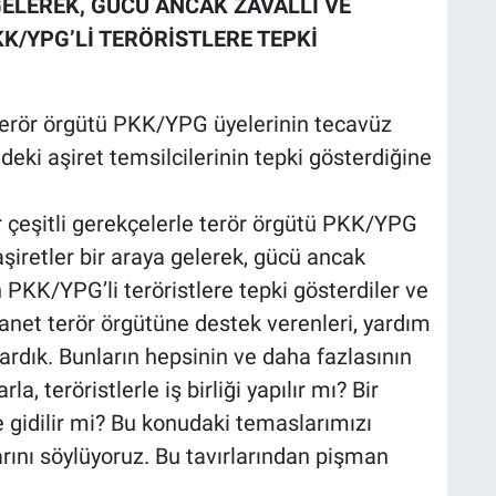
GELEREK, GÜCÜ ANCAK ZAVALLI VE
/YPG’Lİ TERÖRİSTLERE TEPKİ
terör örgütü PKK/YPG üyelerinin tecavüz
edeki aşiret temsilcilerinin tepki gösterdiğine
er çeşitli gerekçelerle terör örgütü PKK/YPG
i aşiretler bir araya gelerek, gücü ancak
 PKK/YPG’li teröristlere tepki gösterdiler ve
 lanet terör örgütüne destek verenleri, yardım
yardık. Bunların hepsinin ve daha fazlasının
a, teröristlerle iş birliği yapılır mı? Bir
ne gidilir mi? Bu konudaki temaslarımızı
arını söylüyoruz. Bu tavırlarından pişman