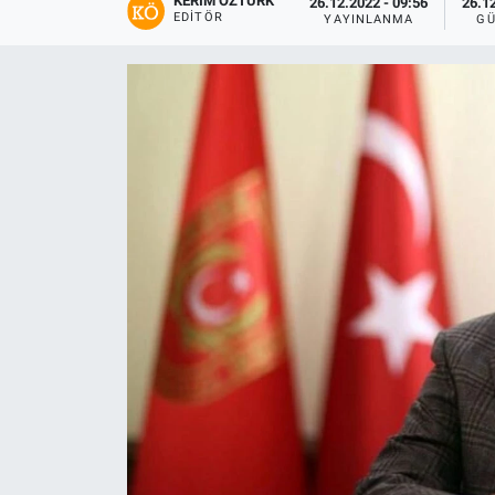
KERIM ÖZTÜRK
26.12.2022 - 09:56
26.12
EDITÖR
YAYINLANMA
GÜ