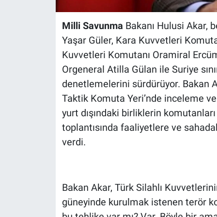
Milli Savunma
Bakanı Hulusi Akar, 
Yaşar Güler, Kara Kuvvetleri Komut
Kuvvetleri Komutanı Oramiral Ercüm
Orgeneral Atilla Gülan ile Suriye sın
denetlemelerini sürdürüyor. Bakan 
Taktik Komuta Yeri’nde inceleme ve 
yurt dışındaki birliklerin komutanlar
toplantısında faaliyetlere ve sahadak
verdi.
Bakan Akar, Türk Silahlı Kuvvetlerinin
güneyinde kurulmak istenen terör kor
bu tehlike var mı? Var. Böyle bir a