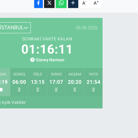
-
+
A
A
İSTANBUL
08.08.2026
SONRAKI VAKTE KALAN
01:16:10
Güneş Namazı
SAK
GÜNEŞ
ÖĞLE
İKINDI
AKŞAM
YATSI
:19
06:00
13:15
17:07
20:20
21:54
Aylık Vakitler