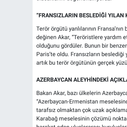
“FRANSIZLARIN BESLEDİĞİ YILAN
Terör örgütü yanlılarının Fransa’nın b
değinen Akar, “Teröristlere yardım e
olduğunu gördüler. Bunun bir benzer
Paris’te oldu. Fransızların beslediği
artık bu terör örgütünün gerçek yüzü
AZERBAYCAN ALEYHİNDEKİ AÇIKL
Bakan Akar, bazı ülkelerin Azerbayca
“Azerbaycan-Ermenistan meselesinde
tarafsız olmaktan çok uzak açıklamal
Karabağ meselesinin çözümü noktas
hareket eden uluslararası kuruluşla