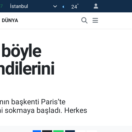
°
İstanbul
18
24
32
DÜNYA
38
03
 böyle
14
87
dilerini
nın başkenti Paris’te
erini sokmaya başladı. Herkes