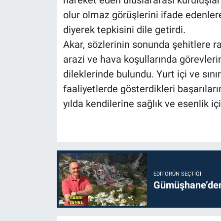
olur olmaz görüşlerini ifade edenler
diyerek tepkisini dile getirdi.
Akar, sözlerinin sonunda şehitlere rah
arazi ve hava koşullarında görevler
dileklerinde bulundu. Yurt içi ve sı
faaliyetlerde gösterdikleri başarıla
yılda kendilerine sağlık ve esenlik iç
EDITÖRÜN SEÇTIĞI
Gümüşhane’den 