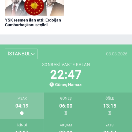
YSK resmen ilan etti: Erdoğan
Cumhurbaşkanı seçildi
İSTANBUL
08.08.2026
SONRAKI VAKTE KALAN
22:47
Güneş Namazı
İMSAK
GÜNEŞ
ÖĞLE
04:19
06:00
13:15
İKINDI
AKŞAM
YATSI