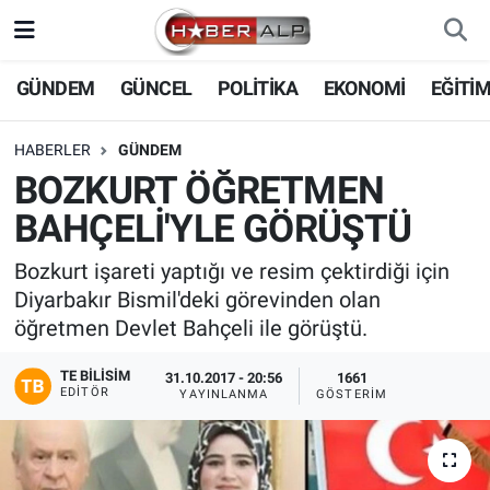
Nöbetçi Eczaneler
GÜNDEM
GÜNCEL
POLİTİKA
EKONOMİ
EĞİTİ
Hava Durumu
HABERLER
GÜNDEM
BOZKURT ÖĞRETMEN
Trafik Durumu
BAHÇELİ'YLE GÖRÜŞTÜ
Süper Lig Puan Durumu ve Fikstür
Bozkurt işareti yaptığı ve resim çektirdiği için
Diyarbakır Bismil'deki görevinden olan
Tüm Manşetler
öğretmen Devlet Bahçeli ile görüştü.
Son Dakika Haberleri
TE BILISIM
31.10.2017 - 20:56
1661
EDITÖR
YAYINLANMA
GÖSTERIM
Haber Arşivi