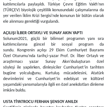
katılımcılarla paylaşıldı. Türkiye Çevre Eğitim Vakfı’nın
(TÜRÇEV) biyolojik çeşitlilik konusundaki çalışmalarına da
yer verilen İklim Krizi Sergisi’nde konunun bir bütün olarak
ele alınması gerektiği vurgulandı.
AÇILIŞ
I
İLBER ORTAYLI VE SUNAY AKIN
YAPTI
Solunum2021, güçlü bir bilimsel programın yanı sıra
katılımcılarına güncel bir sosyal progra
m
da
sundu.
Kongrenin açılışı 29 Ekim Cumhuriyet Bayramı
Özel
Oturumu’nda
t
arihçi-yazar Prof. Dr.
İlber
Ortaylı
ve
araştırmacı yazar Sunay Akın
’ı
buluşturan özel
söyleşi
ile
yapılırken,
dinleyiciler
Cumhuriyet’in tarihten
bugüne yolculuğunu, Kurtuluş mücadelesini, Atatürk
devrimlerini ve Cumhuriyet’in edebiyat ve kültürel
yaşamdaki yansımalarıyla ilgili en özel anekdotları dinleme
imkânı buldu.
USTA TİYATROCU FERHAN ŞENSOY ANILDI