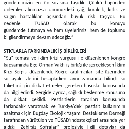
gündemimizin en ön sırasına taşıdık. Çünkü
b
ugünden
önlemler alınmazsa önümüzdeki çağ,
kuraklık, kıtlık ve
salgın hastal
ıklar açısından büyük risk taşıyor
. Bu
nedenle
TÜSAD olarak bu konuyu
gündemde
tutmaya
ve
hem üyelerimizi hem de toplumu
bilgilendirmeye
devam edece
ğiz.”
STK’LARLA FARKINDALIK İŞ
BİRLİKLERİ
“Su” teması ve iklim krizi vurgusu ile düzenlenen kongre
kapsamında Ege Orman Vakfı iş birliği ile gerçekleşen İklim
Krizi Sergisi düzenlendi
.
Kogre
katılımcıları site üzerinden
su ayak izlerini hesaplarken, aynı zamanda bilinçli su
tüketimi için dikkat etmeleri gereken hususlar konusunda
da bilgi edindi. Sergide ayrıca, sağlıklı beslenme konusuna
da dikkat çekildi. Pestisitlerin zararları konusunda
farkındalık yaratmak ve Türkiye'deki pestisit kullanımını
azaltmak için Buğday Ekolojik Yaşamı Destekleme Derneği
tarafından yürütülen ve
TÜSAD’ın
destekçileri arasında yer
aldığı “Zehirsiz Sofralar” projesiyle ilgili detaylar da