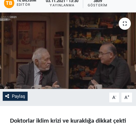
TE BILISIM
03.11.2021 - 13:30
3809
EDITÖR
YAYINLANMA
GÖSTERIM
Paylaş
-
+
A
A
Doktorlar iklim krizi ve
kuraklığa dikkat çekti