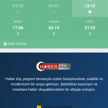
04:20
06:01
13:15
İKINDI
AKŞAM
YATSI
17:06
20:19
21:52
Aylık Vakitler
Haber Alp, yepyeni temasıyla sizleri buluştururken, sadelik ve
modernizmi bir araya getiriyor. Şatafattan kaçınıyor ve
insanlara haber okuyabilecekleri bir altyapı sunuyor.
[email protected]