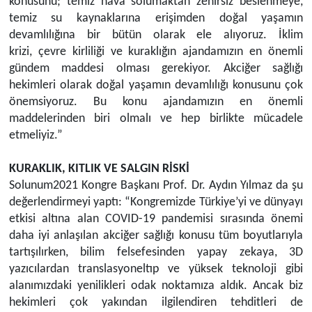
konusunu; temiz hava solumaktan zehirsiz beslenmeye,
temiz su kaynaklarına erişimden doğal yaşamın
devamlılığına bir bütün olarak ele alıyoruz.
İklim
krizi,
çevre kirliliği ve kuraklığın ajandamızın en önemli
gündem maddesi olması gerekiyor. Akciğer sağlığı
hekimleri olarak doğal yaşamın devamlılığı konusunu çok
önemsiyoruz. Bu konu ajandamızın en önemli
maddelerinden biri olmalı ve
h
ep birlikte mücadele
etmeliyiz.”
KURAKLIK, KITLIK VE SALGIN RİSKİ
Solunum2021
Kongre Başkanı Prof. Dr. Aydın Yılmaz d
a şu
değerlendirmeyi yaptı: “
Kongremizde Türkiye’yi ve dünyayı
etkisi altına alan COVID-19
pandemisi
sırasında önemi
daha iyi anlaşılan akciğer sağlığı konusu tüm boyutlarıyla
tartışılırken, bilim felsefesinden yapay zekaya, 3D
yazıcılardan
translasyonel
tıp
ve
yüksek teknoloji gibi
alanımızdaki yenilikleri odak noktamıza aldık. Ancak biz
hekimleri çok yakından ilgilendiren tehditleri de