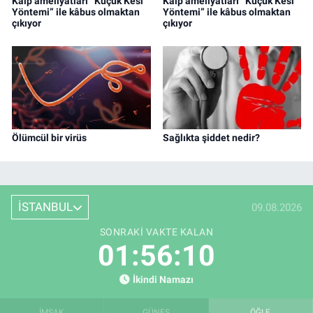
Kalp ameliyatları “Küçük Kesi
Kalp ameliyatları “Küçük Kesi
Yöntemi” ile kâbus olmaktan
Yöntemi” ile kâbus olmaktan
çıkıyor
çıkıyor
Ölümcül bir virüs
Sağlıkta şiddet nedir?
İSTANBUL
09.08.2026
SONRAKI VAKTE KALAN
01:56:09
İkindi Namazı
İMSAK
GÜNEŞ
ÖĞLE