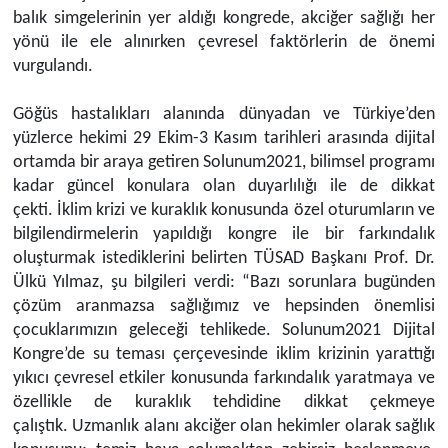
balık
simgelerinin yer aldığı kongrede, akciğer sağlığı her
yönü ile ele alınırken çevresel faktörlerin de önemi
vurgulandı.
Göğüs hastalıkları alanında dünyadan ve Türkiye’den
yüzlerce hekimi 29 Ekim-3 Kasım tarihleri arasında dijital
ortamda bir araya getiren Solunum2021, bilimsel programı
kadar güncel konulara olan duyarlılığı ile de dikkat
çekti.
İklim krizi ve kuraklık konusunda özel oturumların ve
bilgilendirmelerin yapıldığı kongre ile bir farkındalık
oluşturmak istediklerini belirten TÜSAD Başkanı Prof. Dr.
Ülkü Yılmaz,
şu bilgileri verdi:
“
Bazı sorunlara bugünden
çözüm aranmazsa sağlığımız ve hepsinden önemlisi
çocuklarımızın geleceği tehlikede.
Solunum2021 Dijital
Kong
r
e’de su teması çerçevesinde iklim krizinin yarattığı
yıkıcı çevresel etkiler konusunda farkındalık yaratmaya ve
özellikle de kuraklık tehdidine dikkat çekmeye
çalıştık.
Uzmanlık alanı akciğer olan hekimler olarak sağlık