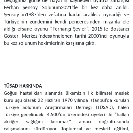
Geçtiğimiz günlerde hayatını kaybeden tiyatro sanatçısı
Ferhan Şensoy
,
Solunum2021’de bir kez daha anıldı.
Şensoy’un
1987'den vefatına kadar aralıksız oynadığı ve
Türkiye’nin gündemini kendi penceresinden
mizahla ele
aldığı
efsane oyunu “
Ferhangi
Şeyler”
,
2015'te Bostancı
Gösteri Merkezi'nde
sahnelenen
tarihi 2000
’inci oyunuyla
bu kez solunum hekimlerinin karşısına çıktı.
TÜSAD HAKKINDA
Göğüs hastalıkları alanında ülkemizin ilk bilimsel meslek
kuruluşu olarak 22 Haziran 1970 yılında İstanbul’da kurulan
Türkiye Solunum Araştırmaları Derneği (TÜSAD), halen
Türkiye genelindeki 4.500’ün üzerindeki üyeleri ile “halkın
akciğer sağlığını korumak” amacı doğrultusunda
çalışmalarını sürdürüyor. Toplumsal ve mesleki eğitimi,