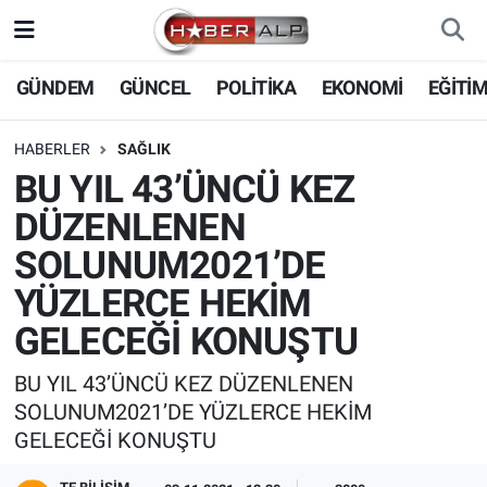
Nöbetçi Eczaneler
GÜNDEM
GÜNCEL
POLİTİKA
EKONOMİ
EĞİTİ
Hava Durumu
HABERLER
SAĞLIK
BU YIL 43’ÜNCÜ KEZ
Trafik Durumu
DÜZENLENEN
Süper Lig Puan Durumu ve Fikstür
SOLUNUM2021’DE
YÜZLERCE HEKİM
Tüm Manşetler
GELECEĞİ KONUŞTU
Son Dakika Haberleri
BU YIL 43’ÜNCÜ KEZ DÜZENLENEN
SOLUNUM2021’DE YÜZLERCE HEKİM
Haber Arşivi
GELECEĞİ KONUŞTU