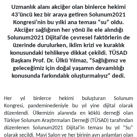
Uzmanlık alanı akciğer olan binlerce hekimi
43’üncü kez bir araya getiren Solunum2021
Kongresi’nin bu yılki ana teması “su” oldu
.
Akciğer sağlığının her yönü ile ele alındığı
Solunum2021
Dijital’de
çevresel faktörlerin
de
üzerinde durulurken, iklim krizi ve kuraklık
konusundaki tehlikeye dikkat çekildi. TÜSAD
Başkanı Prof. Dr. Ülkü Yılmaz, “Sağlığımız ve
geleceğimiz için doğal yaşamın devamlılığı
konusunda farkındalık oluşturmalıyız” dedi.
Her yıl binlerce hekimi buluşturan Solunum
Kongresi,
pandemi
nedeniyle bu yıl yine dijital olarak
düzenlendi. Ülkemizin alanında en köklü derneği olan
Türkiye Solunum Araştırmaları Derneği (TÜSAD) tarafından
düze
n
lenen Solunum2021
Dijital’in
teması bu yıl “Su”
olarak seçildi. Mavi Salon ve her birinin ayrı anlamları olan