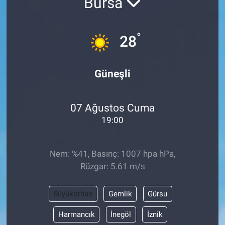
Bursa
°
28
Güneşli
07 Ağustos Cuma
19:00
Nem: %41, Basınç: 1007 hpa hPa,
Rüzgar: 5.61 m/s
Büyükorhan
Gemlik
Gürsu
Harmancık
İnegöl
İznik