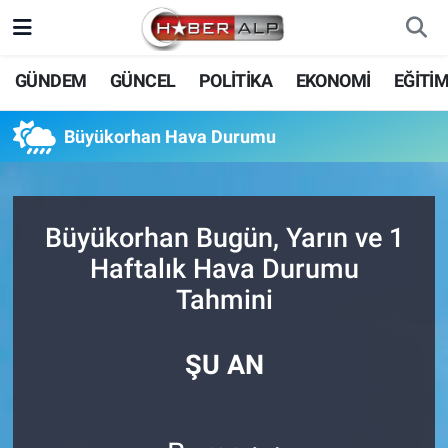
Nöbetçi Eczaneler
GÜNDEM
GÜNCEL
POLİTİKA
EKONOMİ
EĞİTİ
Hava Durumu
Büyükorhan Hava Durumu
Trafik Durumu
Süper Lig Puan Durumu ve Fikstür
Büyükorhan Bugün, Yarın ve 1
Haftalık Hava Durumu
Tüm Manşetler
Tahmini
Son Dakika Haberleri
ŞU AN
Haber Arşivi