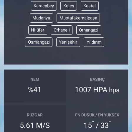
Karacabey
Keles
Kestel
Mudanya
Mustafakemalpaşa
Nilüfer
Orhaneli
Orhangazi
Osmangazi
Yenişehir
Yıldırım
NEM
BASINÇ
%41
1007 HPA
hpa
RÜZGAR
EN DÜŞÜK / EN YÜKSEK
°
°
5.61 M/S
15
/ 33