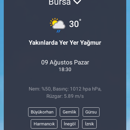
Bursa
°
30
Yakınlarda Yer Yer Yağmur
09 Ağustos Pazar
18:30
Nem: %50, Basınç: 1012 hpa hPa,
Rüzgar: 5.89 m/s
Büyükorhan
Gemlik
Gürsu
Harmancık
İnegöl
İznik