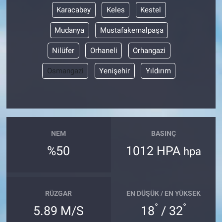
Karacabey
Keles
Kestel
Mudanya
Mustafakemalpaşa
Nilüfer
Orhaneli
Orhangazi
Osmangazi
Yenişehir
Yıldırım
NEM
BASINÇ
%50
1012 HPA
hpa
RÜZGAR
EN DÜŞÜK / EN YÜKSEK
°
°
5.89 M/S
18
/ 32