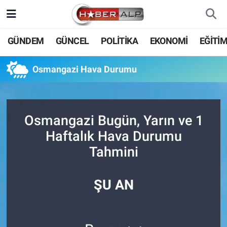
Nöbetçi Eczaneler
GÜNDEM
GÜNCEL
POLİTİKA
EKONOMİ
EĞİTİ
Hava Durumu
Osmangazi Hava Durumu
Trafik Durumu
Süper Lig Puan Durumu ve Fikstür
Osmangazi Bugün, Yarın ve 1
Haftalık Hava Durumu
Tüm Manşetler
Tahmini
Son Dakika Haberleri
ŞU AN
Haber Arşivi