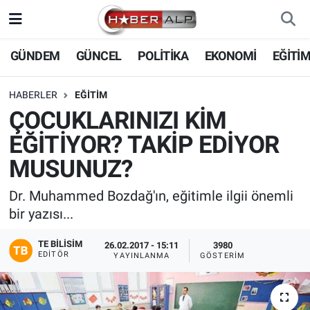
Nöbetçi Eczaneler
GÜNDEM
GÜNCEL
POLİTİKA
EKONOMİ
EĞİTİ
Hava Durumu
HABERLER
EĞİTİM
ÇOCUKLARINIZI KİM
Trafik Durumu
EĞİTİYOR? TAKİP EDİYOR
Süper Lig Puan Durumu ve Fikstür
MUSUNUZ?
Tüm Manşetler
Dr. Muhammed Bozdağ'ın, eğitimle ilgii önemli
bir yazısı...
Son Dakika Haberleri
TE BILISIM
26.02.2017 - 15:11
3980
EDITÖR
YAYINLANMA
GÖSTERIM
Haber Arşivi