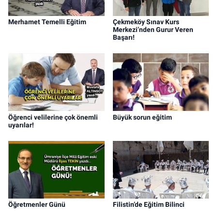
Merhamet Temelli Eğitim
Çekmeköy Sınav Kurs
Merkezi’nden Gurur Veren
Başarı!
Öğrenci velilerine çok önemli
Büyük sorun eğitim
uyarılar!
Öğretmenler Günü
Filistin’de Eğitim Bilinci