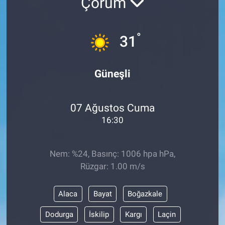
Çorum
°
31
Güneşli
07 Ağustos Cuma
16:30
Nem: %24, Basınç: 1006 hpa hPa,
Rüzgar: 1.00 m/s
Alaca
Bayat
Boğazkale
Dodurga
İskilip
Kargı
Laçin