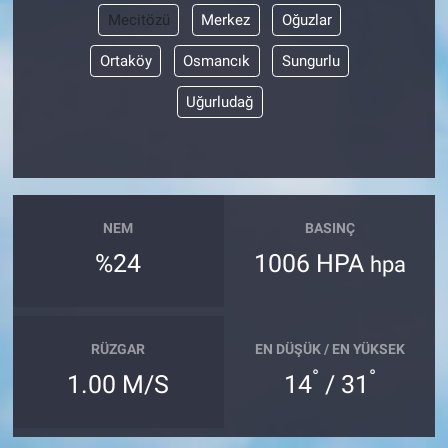
Mecitözü
Merkez
Oğuzlar
Ortaköy
Osmancık
Sungurlu
Uğurludağ
NEM
BASINÇ
%24
1006 HPA
hpa
RÜZGAR
EN DÜŞÜK / EN YÜKSEK
°
°
1.00 M/S
14
/ 31