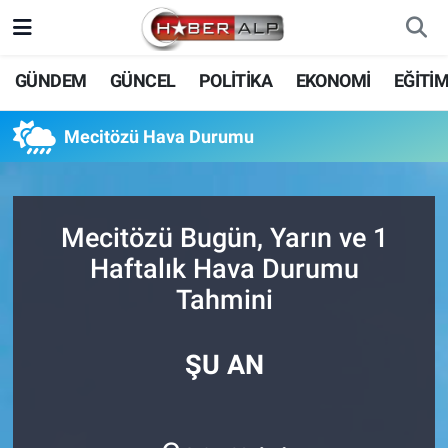
Nöbetçi Eczaneler
GÜNDEM
GÜNCEL
POLİTİKA
EKONOMİ
EĞİTİ
Hava Durumu
Mecitözü Hava Durumu
Trafik Durumu
Süper Lig Puan Durumu ve Fikstür
Mecitözü Bugün, Yarın ve 1
Haftalık Hava Durumu
Tüm Manşetler
Tahmini
Son Dakika Haberleri
ŞU AN
Haber Arşivi