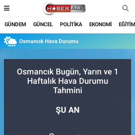
Nöbetçi Eczaneler
GÜNDEM
GÜNCEL
POLİTİKA
EKONOMİ
EĞİTİ
Hava Durumu
Osmancık Hava Durumu
Trafik Durumu
Süper Lig Puan Durumu ve Fikstür
Osmancık Bugün, Yarın ve 1
Haftalık Hava Durumu
Tüm Manşetler
Tahmini
Son Dakika Haberleri
ŞU AN
Haber Arşivi