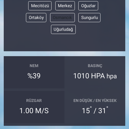
Mecitözü
Merkez
Oğuzlar
Ortaköy
Osmancık
Sungurlu
Uğurludağ
NEM
BASINÇ
%39
1010 HPA
hpa
RÜZGAR
EN DÜŞÜK / EN YÜKSEK
°
°
1.00 M/S
15
/ 31