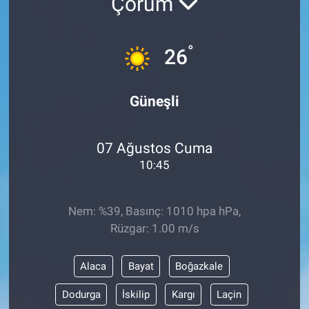
Çorum
°
26
Güneşli
07 Ağustos Cuma
10:45
Nem: %39, Basınç: 1010 hpa hPa,
Rüzgar: 1.00 m/s
Alaca
Bayat
Boğazkale
Dodurga
İskilip
Kargı
Laçin