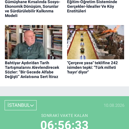
Gümüşhane Kırsalında Sosyo-
Eğitim-Öğretim Sisteminde
Ekonomik Dönüşüm, Sorunlar
Gerçekler-İdealler Ve Köy
ve Sürdürülebilir Kalkınma
Enstitüleri
Modeli
Bahtiyar Aydın’dan Tarih
"Çerçeve yasa" teklifine 242
Tartışmalarını Alevlendirecek
isimden tepki: "Türk milleti
Sözler: “Bir Gecede Alfabe
'hayır' diyor"
Değişti” Anlatısına Sert İtiraz
İSTANBUL
10.08.2026
SONRAKI VAKTE KALAN
06:56:32