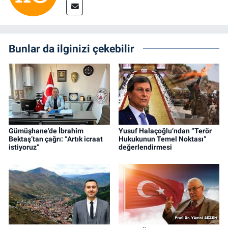
Bunlar da ilginizi çekebilir
Gümüşhane’de İbrahim
Yusuf Halaçoğlu’ndan “Terör
Bektaş’tan çağrı: “Artık icraat
Hukukunun Temel Noktası”
istiyoruz”
değerlendirmesi