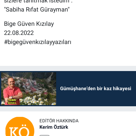
sizlere tanıtmak istedim :
"Sabiha Rıfat Gürayman"
Bige Güven Kızılay
22.08.2022
#bigegüvenkızılayyazıları
Gümüşhane’den bir kaz hikayesi
EDITÖR HAKKINDA
Kerim Öztürk