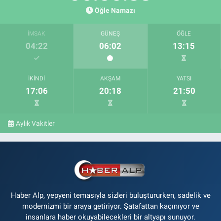
Öğle Namazı
İMSAK
GÜNEŞ
ÖĞLE
04:22
06:02
13:15
İKINDI
AKŞAM
YATSI
17:06
20:18
21:50
Aylık Vakitler
Haber Alp, yepyeni temasıyla sizleri buluştururken, sadelik ve
modernizmi bir araya getiriyor. Şatafattan kaçınıyor ve
insanlara haber okuyabilecekleri bir altyapı sunuyor.