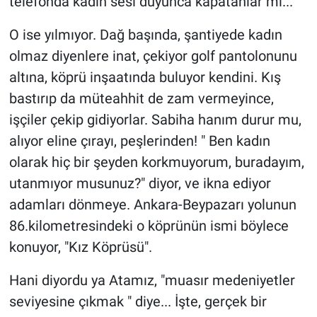
telefonda kadın sesi duyunca kapatanlar mı...
O ise yılmıyor. Dağ başında, şantiyede kadın
olmaz diyenlere inat, çekiyor golf pantolonunu
altına, köprü inşaatında buluyor kendini. Kış
bastırıp da müteahhit de zam vermeyince,
işçiler çekip gidiyorlar. Sabiha hanım durur mu,
alıyor eline çırayı, peşlerinden! " Ben kadın
olarak hiç bir şeyden korkmuyorum, buradayım,
utanmıyor musunuz?" diyor, ve ikna ediyor
adamları dönmeye. Ankara-Beypazarı yolunun
86.kilometresindeki o köprünün ismi böylece
konuyor, "Kız Köprüsü".
Hani diyordu ya Atamız, "muasır medeniyetler
seviyesine çıkmak " diye... İşte, gerçek bir