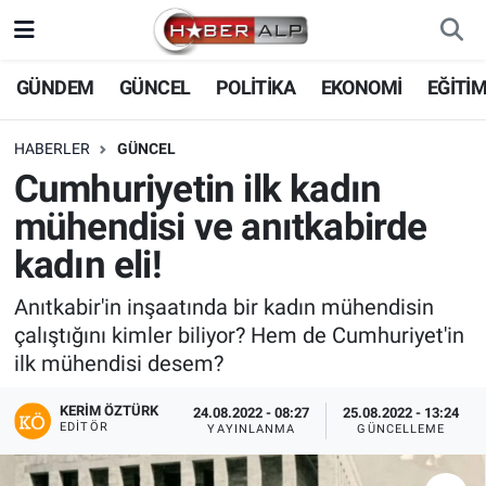
Nöbetçi Eczaneler
GÜNDEM
GÜNCEL
POLİTİKA
EKONOMİ
EĞİTİ
Hava Durumu
HABERLER
GÜNCEL
Cumhuriyetin ilk kadın
Trafik Durumu
mühendisi ve anıtkabirde
Süper Lig Puan Durumu ve Fikstür
kadın eli!
Tüm Manşetler
Anıtkabir'in inşaatında bir kadın mühendisin
çalıştığını kimler biliyor? Hem de Cumhuriyet'in
Son Dakika Haberleri
ilk mühendisi desem?
KERIM ÖZTÜRK
Haber Arşivi
24.08.2022 - 08:27
25.08.2022 - 13:24
EDITÖR
YAYINLANMA
GÜNCELLEME