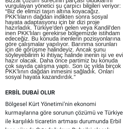
Bizzat çözüm sürecinin parçası olduklarını
vurgulayan yönetici şu çarpıcı bilgileri veriyor:
“Biz de elimizi taşın altına koyacağız.
PKK’lıların dağdan indikten sonra sosyal
hayata adaptasyonu için bir dizi proje
hazırladık. Türkiye’den gelen veya Kandil’den
inen PKK’lıları gerekirse bölgemizde istihdam
edeceğiz. Bu konuda inenlerin pozisyonlarına
göre çalışmalar yapılıyor. Barınma sorunları
için de görüşme halindeyiz. Ancak şunu
söyleyebilirim ki ihtiyaç halinde inenin işi ve evi
hazır olacak. Daha önce partimiz bu konuda
çok sayıda çalışma yaptı. Son üç yılda birçok
PKK’lının dağdan inmesini sağladık. Onları
sosyal hayata kazandırdık.”
ERBİL DUBAİ OLUR
Bölgesel Kürt Yönetimi’nin ekonomi
kurmaylarına göre sorunun çözümü ve Türkiye
ile karşılıklı ticaretin artması durumunda Erbil