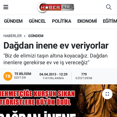
Nöbetçi Eczaneler
GÜNDEM
GÜNCEL
POLİTİKA
EKONOMİ
EĞİTİ
Hava Durumu
HABERLER
GÜNDEM
Dağdan inene ev veriyorlar
Trafik Durumu
"Biz de elimizi taşın altına koyacağız. Dağdan
Süper Lig Puan Durumu ve Fikstür
inenlere gerekirse ev ve iş vereceğiz"
Tüm Manşetler
TE BILISIM
04.04.2013 - 12:29
779
EDITÖR
YAYINLANMA
GÖSTERIM
Son Dakika Haberleri
Haber Arşivi