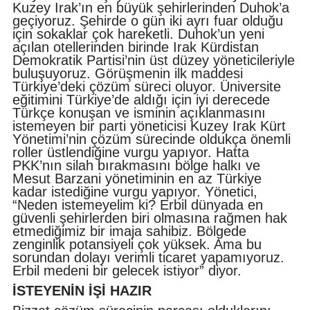
Kuzey Irak’ın en büyük şehirlerinden Duhok’a
geçiyoruz. Şehirde o gün iki ayrı fuar olduğu
için sokaklar çok hareketli. Duhok’un yeni
açılan otellerinden birinde Irak Kürdistan
Demokratik Partisi’nin üst düzey yöneticileriyle
buluşuyoruz. Görüşmenin ilk maddesi
Türkiye’deki çözüm süreci oluyor. Üniversite
eğitimini Türkiye’de aldığı için iyi derecede
Türkçe konuşan ve isminin açıklanmasını
istemeyen bir parti yöneticisi Kuzey Irak Kürt
Yönetimi’nin çözüm sürecinde oldukça önemli
roller üstlendiğine vurgu yapıyor. Hatta
PKK’nın silah bırakmasını bölge halkı ve
Mesut Barzani yönetiminin en az Türkiye
kadar istediğine vurgu yapıyor. Yönetici,
“Neden istemeyelim ki? Erbil dünyada en
güvenli şehirlerden biri olmasına rağmen hak
etmediğimiz bir imaja sahibiz. Bölgede
zenginlik potansiyeli çok yüksek. Ama bu
sorundan dolayı verimli ticaret yapamıyoruz.
Erbil medeni bir gelecek istiyor” diyor.
İSTEYENİN İŞİ HAZIR