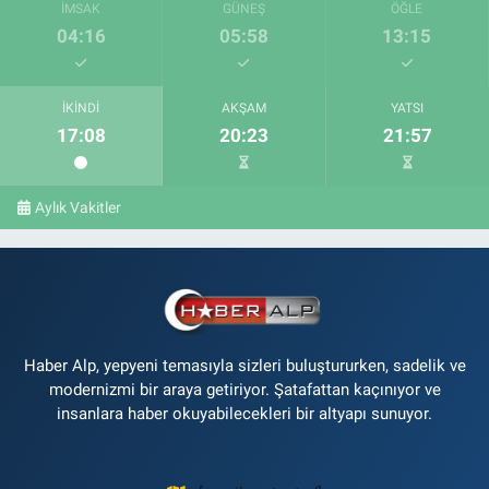
İMSAK
GÜNEŞ
ÖĞLE
04:16
05:58
13:15
İKINDI
AKŞAM
YATSI
17:08
20:23
21:57
Aylık Vakitler
Haber Alp, yepyeni temasıyla sizleri buluştururken, sadelik ve
modernizmi bir araya getiriyor. Şatafattan kaçınıyor ve
insanlara haber okuyabilecekleri bir altyapı sunuyor.