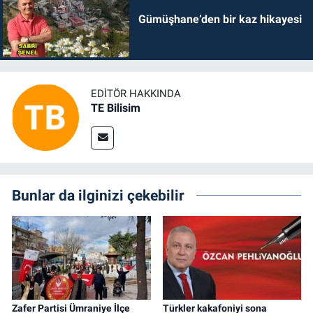
Gümüşhane’den bir kaz hikayesi
EDITÖR HAKKINDA
TE Bilisim
Bunlar da ilginizi çekebilir
Zafer Partisi Ümraniye İlçe
Türkler kakafoniyi sona