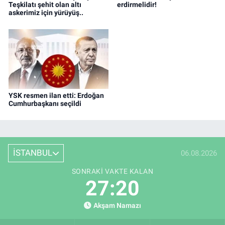
Teşkilatı şehit olan altı
erdirmelidir!
askerimiz için yürüyüş..
YSK resmen ilan etti: Erdoğan
Cumhurbaşkanı seçildi
İSTANBUL
06.08.2026
SONRAKI VAKTE KALAN
27:19
Akşam Namazı