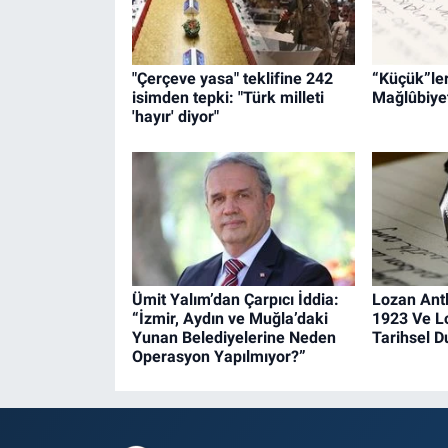
"Çerçeve yasa" teklifine 242
“Küçük”leri
isimden tepki: "Türk milleti
Mağlûbiyet
'hayır' diyor"
Ümit Yalım’dan Çarpıcı İddia:
Lozan Ant
“İzmir, Aydın ve Muğla’daki
1923 Ve L
Yunan Belediyelerine Neden
Tarihsel 
Operasyon Yapılmıyor?”