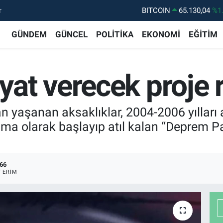
BITCOIN
65.130,04
%1
r
DOLAR
47,7106
%0.
GÜNDEM
GÜNCEL
POLİTİKA
EKONOMİ
EĞİTİM
EURO
55,1652
%0.
STERLİN
64,4046
%0.
t verecek proje r
GRAM ALTIN
6618.49
%2.
BİST100
13.773
%-
an yaşanan aksaklıklar, 2004-2006 yılları 
a olarak başlayıp atıl kalan “Deprem Par
66
TERIM