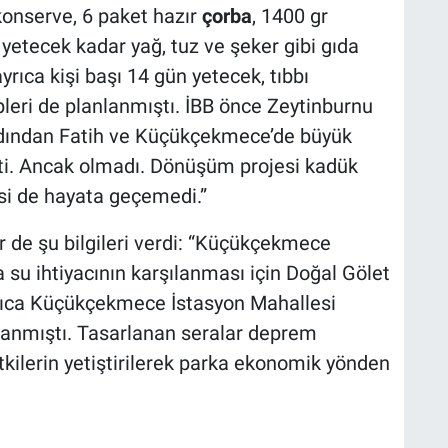
konserve, 6 paket hazır
çorba
, 1400 gr
, yetecek kadar yağ, tuz ve şeker gibi gıda
rıca kişi başı 14 gün yetecek, tıbbı
eri de planlanmıştı. İBB önce Zeytinburnu
rdından Fatih ve Küçükçekmece’de büyük
ti. Ancak olmadı. Dönüşüm projesi kadük
si de hayata geçemedi.”
ir de şu bilgileri verdi: “Küçükçekmece
su ihtiyacının karşılanması için Doğal Gölet
yrıca Küçükçekmece İstasyon Mahallesi
lanmıştı. Tasarlanan seralar deprem
tkilerin yetiştirilerek parka ekonomik yönden