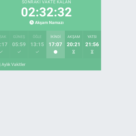
SONRAKI VAKTE KALAN
02:32:31
Akşam Namazı
SAK
GÜNEŞ
ÖĞLE
İKINDI
AKŞAM
YATSI
:17
05:59
13:15
17:07
20:21
21:56
Aylık Vakitler