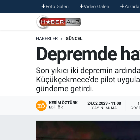
Foto Galeri
Video Galeri
Yazarla
Nöbetçi Eczaneler
HABERLER
GÜNCEL
Hava Durumu
Depremde haya
Trafik Durumu
Son yıkıcı iki depremin ardınd
Süper Lig Puan Durumu ve Fikstür
Küçükçekmece’de pilot uygulam
gündeme getirdi.
Tüm Manşetler
KERIM ÖZTÜRK
Son Dakika Haberleri
24.02.2023 - 11:08
1
EDITÖR
YAYINLANMA
GÖS
Haber Arşivi