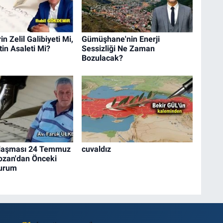
n Zelil Galibiyeti Mi,
Gümüşhane'nin Enerji
in Asaleti Mi?
Sessizliği Ne Zaman
Bozulacak?
laşması 24 Temmuz
cuvaldız
ozan'dan Önceki
Durum