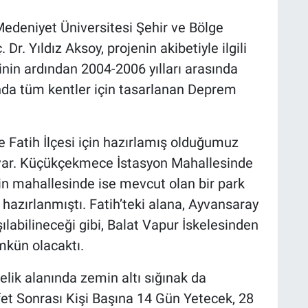
Medeniyet Üniversitesi Şehir ve Bölge
. Yıldız Aksoy, projenin akibetiyle ilgili
nin ardından 2004-2006 yılları arasında
nda tüm kentler için tasarlanan Deprem
atih İlçesi için hazırlamış olduğumuz
var. Küçükçekmece İstasyon Mahallesinde
in mahallesinde ise mevcut olan bir park
hazırlanmıştı. Fatih’teki alana, Ayvansaray
ılabilineceği gibi, Balat Vapur İskelesinden
mkün olacaktı.
lik alanında zemin altı sığınak da
fet Sonrası Kişi Başına 14 Gün Yetecek, 28