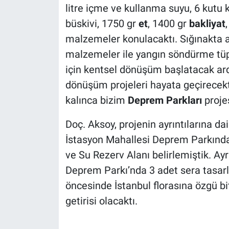
litre içme ve kullanma suyu, 6 kutu 
büskivi, 1750 gr
et
, 1400 gr
bakliyat
malzemeler konulacaktı. Sığınakta ay
malzemeler ile yangın söndürme tüpl
için kentsel dönüşüm başlatacak a
dönüşüm projeleri hayata geçirecek
kalınca bizim
Deprem Parkları
proje
Doç. Aksoy, projenin ayrıntılarına da
İstasyon Mahallesi Deprem Parkında 
ve Su Rezerv Alanı belirlemiştik. A
Deprem Parkı’nda 3 adet sera tasar
öncesinde İstanbul florasına özgü bi
getirisi olacaktı.