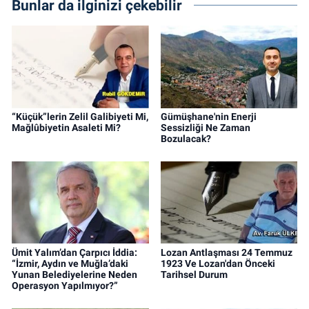
Bunlar da ilginizi çekebilir
“Küçük”lerin Zelil Galibiyeti Mi,
Gümüşhane'nin Enerji
Mağlûbiyetin Asaleti Mi?
Sessizliği Ne Zaman
Bozulacak?
Ümit Yalım’dan Çarpıcı İddia:
Lozan Antlaşması 24 Temmuz
“İzmir, Aydın ve Muğla’daki
1923 Ve Lozan'dan Önceki
Yunan Belediyelerine Neden
Tarihsel Durum
Operasyon Yapılmıyor?”