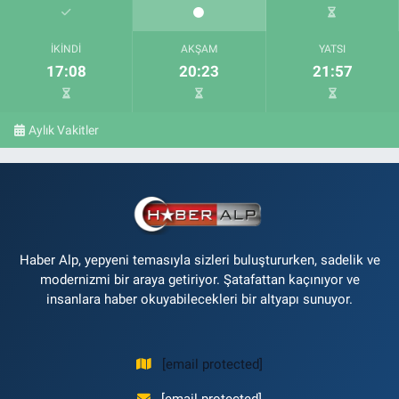
İKINDI
AKŞAM
YATSI
17:08
20:23
21:57
Aylık Vakitler
Haber Alp, yepyeni temasıyla sizleri buluştururken, sadelik ve
modernizmi bir araya getiriyor. Şatafattan kaçınıyor ve
insanlara haber okuyabilecekleri bir altyapı sunuyor.
[email protected]