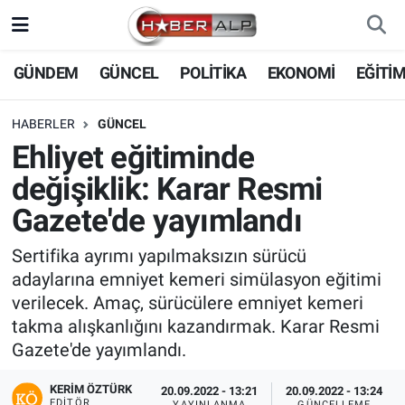
Nöbetçi Eczaneler
GÜNDEM
GÜNCEL
POLİTİKA
EKONOMİ
EĞİTİ
Hava Durumu
HABERLER
GÜNCEL
Ehliyet eğitiminde
Trafik Durumu
değişiklik: Karar Resmi
Süper Lig Puan Durumu ve Fikstür
Gazete'de yayımlandı
Tüm Manşetler
Sertifika ayrımı yapılmaksızın sürücü
adaylarına emniyet kemeri simülasyon eğitimi
Son Dakika Haberleri
verilecek. Amaç, sürücülere emniyet kemeri
takma alışkanlığını kazandırmak. Karar Resmi
Haber Arşivi
Gazete'de yayımlandı.
KERIM ÖZTÜRK
20.09.2022 - 13:21
20.09.2022 - 13:24
EDITÖR
YAYINLANMA
GÜNCELLEME