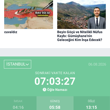
cuvaldız
Beyin Göçü ve Nitelikli Nüfus
Kaybı: Gümüşhane'nin
Geleceğini Kim İnşa Edecek?
İSTANBUL
06.08.2026
SONRAKI VAKTE KALAN
07:03:26
Öğle Namazı
İMSAK
GÜNEŞ
ÖĞLE
04:16
05:58
13:15