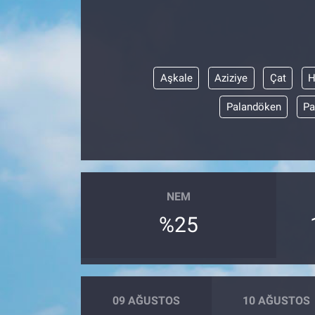
Aşkale
Aziziye
Çat
H
Palandöken
Pa
NEM
%25
09 AĞUSTOS
10 AĞUSTOS