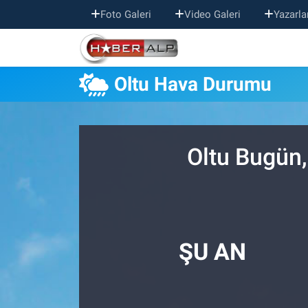
Foto Galeri
Video Galeri
Yazarla
Nöbetçi Eczaneler
Oltu Hava Durumu
Hava Durumu
Trafik Durumu
Oltu Bugün,
Süper Lig Puan Durumu ve Fikstür
Tüm Manşetler
Son Dakika Haberleri
ŞU AN
Haber Arşivi