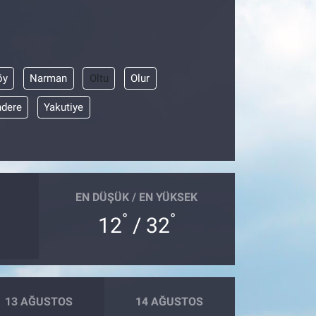
öy
Narman
Oltu
Olur
dere
Yakutiye
EN DÜŞÜK / EN YÜKSEK
°
°
12
/ 32
13 AĞUSTOS
14 AĞUSTOS