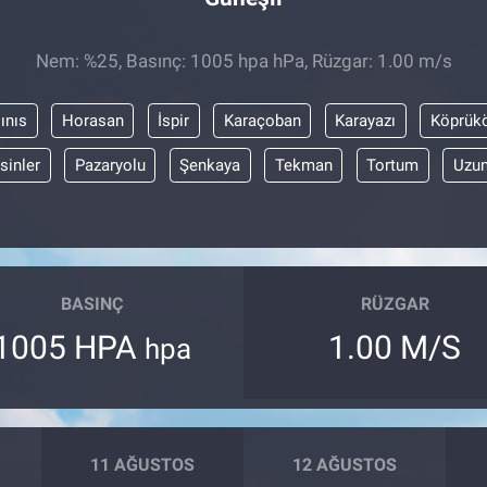
Nem: %25, Basınç: 1005 hpa hPa, Rüzgar: 1.00 m/s
ınıs
Horasan
İspir
Karaçoban
Karayazı
Köprük
sinler
Pazaryolu
Şenkaya
Tekman
Tortum
Uzun
BASINÇ
RÜZGAR
1005 HPA
1.00 M/S
hpa
11 AĞUSTOS
12 AĞUSTOS