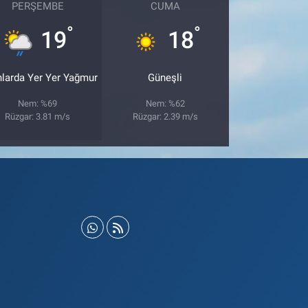
PERŞEMBE
CUMA
°
°
19
18
nlarda Yer Yer Yağmur
Güneşli
Nem: %69
Nem: %62
Rüzgar: 3.81 m/s
Rüzgar: 2.39 m/s