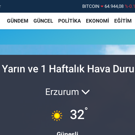
r
BITCOIN
64.944,08
%-0.
DOLAR
47,7436
%0.
GÜNDEM
GÜNCEL
POLİTİKA
EKONOMİ
EĞİTİM
EURO
55,2510
%0.
STERLİN
64,4811
%0.
GRAM ALTIN
6660.55
%0.
BİST100
13.779
%-
 Yarın ve 1 Haftalık Hava Du
Erzurum
°
32
Güneşli