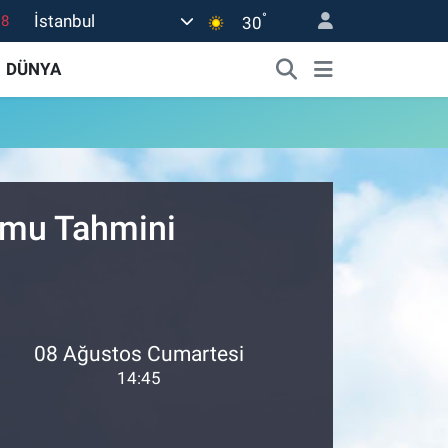
°
İstanbul
18
30
18
DÜNYA
32
38
03
14
rumu Tahmini
08 Ağustos Cumartesi
14:45