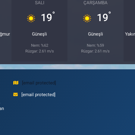
SALI
ÇARŞAMBA
°
°
19
19
ağmur
Güneşli
Güneşli
Yakı
Nem: %62
Nem: %59
Rüzgar: 2.61 m/s
Rüzgar: 2.61 m/s
[email protected]
[email protected]
,
an